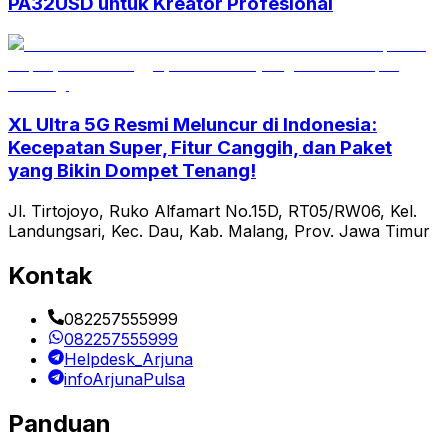
PA32USD untuk Kreator Profesional
XL Ultra 5G Resmi Meluncur di Indonesia:
Kecepatan Super, Fitur Canggih, dan Paket
yang Bikin Dompet Tenang!
Jl. Tirtojoyo, Ruko Alfamart No.15D, RT05/RW06, Kel.
Landungsari, Kec. Dau, Kab. Malang, Prov. Jawa Timur
Kontak
082257555999
082257555999
Helpdesk_Arjuna
infoArjunaPulsa
Panduan