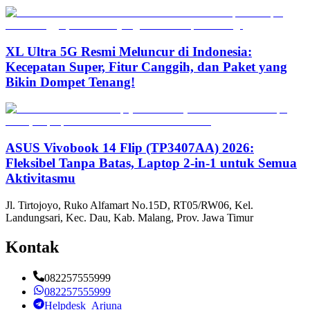
XL Ultra 5G Resmi Meluncur di Indonesia:
Kecepatan Super, Fitur Canggih, dan Paket yang
Bikin Dompet Tenang!
ASUS Vivobook 14 Flip (TP3407AA) 2026:
Fleksibel Tanpa Batas, Laptop 2-in-1 untuk Semua
Aktivitasmu
Jl. Tirtojoyo, Ruko Alfamart No.15D, RT05/RW06, Kel.
Landungsari, Kec. Dau, Kab. Malang, Prov. Jawa Timur
Kontak
082257555999
082257555999
Helpdesk_Arjuna