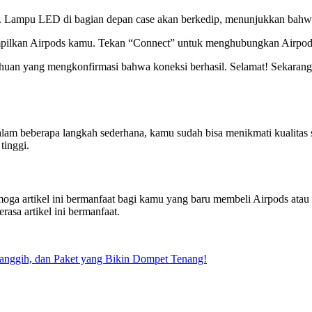
se. Lampu LED di bagian depan case akan berkedip, menunjukkan bahwa
mpilkan Airpods kamu. Tekan “Connect” untuk menghubungkan Airpod
tahuan yang mengkonfirmasi bahwa koneksi berhasil. Selamat! Sekar
 beberapa langkah sederhana, kamu sudah bisa menikmati kualitas su
tinggi.
moga artikel ini bermanfaat bagi kamu yang baru membeli Airpods at
asa artikel ini bermanfaat.
Canggih, dan Paket yang Bikin Dompet Tenang!