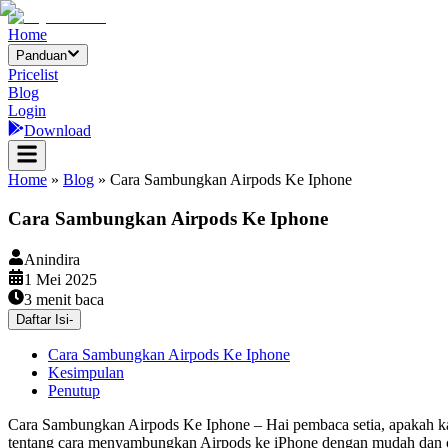
Home
Panduan
Pricelist
Blog
Login
Download
Home
»
Blog
»
Cara Sambungkan Airpods Ke Iphone
Cara Sambungkan Airpods Ke Iphone
Anindira
1 Mei 2025
3
menit baca
Daftar Isi
-
Cara Sambungkan Airpods Ke Iphone
Kesimpulan
Penutup
Cara Sambungkan Airpods Ke Iphone – Hai pembaca setia, apakah k
tentang cara menyambungkan Airpods ke iPhone dengan mudah dan ce