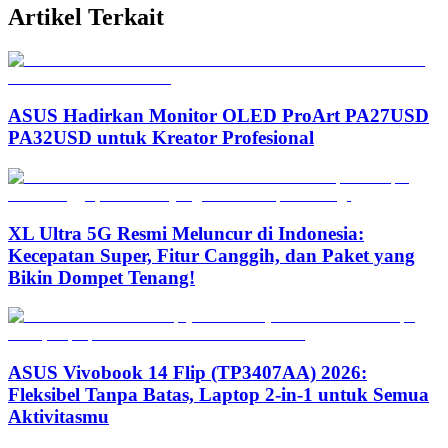
Artikel Terkait
ASUS Hadirkan Monitor OLED ProArt PA27USD
PA32USD untuk Kreator Profesional
XL Ultra 5G Resmi Meluncur di Indonesia:
Kecepatan Super, Fitur Canggih, dan Paket yang
Bikin Dompet Tenang!
ASUS Vivobook 14 Flip (TP3407AA) 2026:
Fleksibel Tanpa Batas, Laptop 2-in-1 untuk Semua
Aktivitasmu