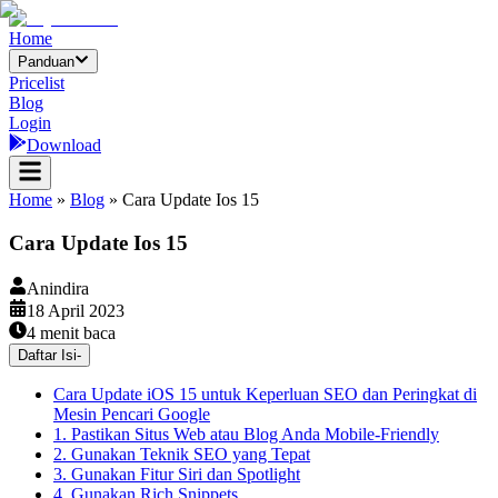
Home
Panduan
Pricelist
Blog
Login
Download
Home
»
Blog
»
Cara Update Ios 15
Cara Update Ios 15
Anindira
18 April 2023
4
menit baca
Daftar Isi
-
Cara Update iOS 15 untuk Keperluan SEO dan Peringkat di
Mesin Pencari Google
1. Pastikan Situs Web atau Blog Anda Mobile-Friendly
2. Gunakan Teknik SEO yang Tepat
3. Gunakan Fitur Siri dan Spotlight
4. Gunakan Rich Snippets