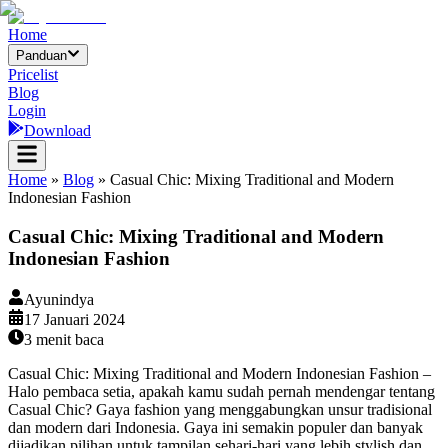
Home
Panduan
Pricelist
Blog
Login
Download
Home
»
Blog
»
Casual Chic: Mixing Traditional and Modern
Indonesian Fashion
Casual Chic: Mixing Traditional and Modern
Indonesian Fashion
Ayunindya
17 Januari 2024
3
menit baca
Casual Chic: Mixing Traditional and Modern Indonesian Fashion –
Halo pembaca setia, apakah kamu sudah pernah mendengar tentang
Casual Chic? Gaya fashion yang menggabungkan unsur tradisional
dan modern dari Indonesia. Gaya ini semakin populer dan banyak
dijadikan pilihan untuk tampilan sehari-hari yang lebih stylish dan