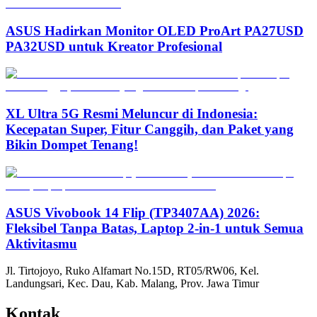
ASUS Hadirkan Monitor OLED ProArt PA27USD
PA32USD untuk Kreator Profesional
XL Ultra 5G Resmi Meluncur di Indonesia:
Kecepatan Super, Fitur Canggih, dan Paket yang
Bikin Dompet Tenang!
ASUS Vivobook 14 Flip (TP3407AA) 2026:
Fleksibel Tanpa Batas, Laptop 2-in-1 untuk Semua
Aktivitasmu
Jl. Tirtojoyo, Ruko Alfamart No.15D, RT05/RW06, Kel.
Landungsari, Kec. Dau, Kab. Malang, Prov. Jawa Timur
Kontak