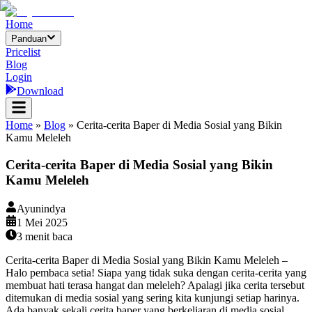
Home
Panduan
Pricelist
Blog
Login
Download
Home
»
Blog
»
Cerita-cerita Baper di Media Sosial yang Bikin
Kamu Meleleh
Cerita-cerita Baper di Media Sosial yang Bikin
Kamu Meleleh
Ayunindya
1 Mei 2025
3
menit baca
Cerita-cerita Baper di Media Sosial yang Bikin Kamu Meleleh –
Halo pembaca setia! Siapa yang tidak suka dengan cerita-cerita yang
membuat hati terasa hangat dan meleleh? Apalagi jika cerita tersebut
ditemukan di media sosial yang sering kita kunjungi setiap harinya.
Ada banyak sekali cerita baper yang berkeliaran di media sosial,