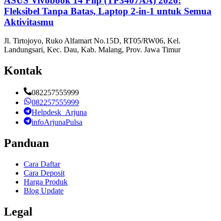
ASUS Vivobook 14 Flip (TP3407AA) 2026:
Fleksibel Tanpa Batas, Laptop 2-in-1 untuk Semua
Aktivitasmu
Jl. Tirtojoyo, Ruko Alfamart No.15D, RT05/RW06, Kel.
Landungsari, Kec. Dau, Kab. Malang, Prov. Jawa Timur
Kontak
082257555999
082257555999
Helpdesk_Arjuna
infoArjunaPulsa
Panduan
Cara Daftar
Cara Deposit
Harga Produk
Blog Update
Legal