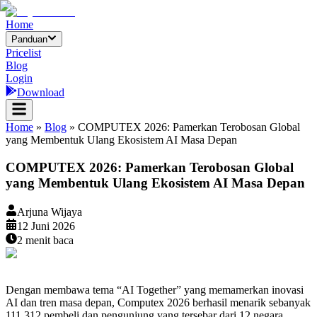
Home
Panduan
Pricelist
Blog
Login
Download
Home
»
Blog
»
COMPUTEX 2026: Pamerkan Terobosan Global
yang Membentuk Ulang Ekosistem AI Masa Depan
COMPUTEX 2026: Pamerkan Terobosan Global
yang Membentuk Ulang Ekosistem AI Masa Depan
Arjuna Wijaya
12 Juni 2026
2
menit baca
Dengan membawa tema “AI Together” yang memamerkan inovasi
AI dan tren masa depan, Computex 2026 berhasil menarik sebanyak
111.312 pembeli dan pengunjung yang tersebar dari 12 negara