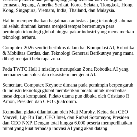
termasuk Jepang, Amerika Serikat, Korea Selatan, Tiongkok, Hong
Kong, Singapura, Vietnam, India, Thailand, dan Malaysia.
Hal ini memperlihatkan bagaimana antusias ajang teknologi tahunan
ini selalu diminati karena menjadi tempat bertemunya para
pemimpin teknologi global hingga pakar industri yang memamerkan
teknologi terbaru.
Computex 2026 sendiri berfokus dalam hal Komputasi AI, Robotika
& Mobilitas Cerdas, dan Teknologi Generasi Berikutnya yang mana
dibagi menjadi beberapa zona.
Pada TWTC Hall 1 misalnya merupakan Zona Robotika AI yang
memamerkan solusi dan ekosistem mengenai AI.
Sementara Computex Keynote dimana pada pemimpin berpengaruh
di industri teknologi global memberikan pidato untuk membahas
masa depan komputasi. Pidato utama pun dibuka oleh Cristiano R.
Amon, Presiden dan CEO Qualcomm.
Kemudian pidato dilanjutkan oleh Matt Murphy, Ketua dan CEO
Marvell, Lip-Bu Tan, CEO Intel, dan Rafael Sotomayor, Presiden
dan CEO NXP. Dengan total hingga 6.000 peserta memperlihatkan
minat yang kuat terhadap inovasi AI yang akan datang.