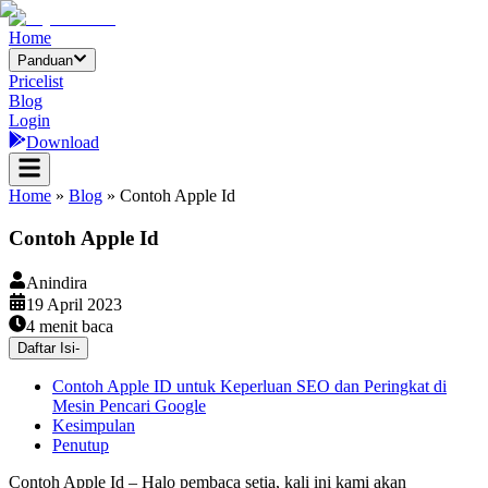
Home
Panduan
Pricelist
Blog
Login
Download
Home
»
Blog
»
Contoh Apple Id
Contoh Apple Id
Anindira
19 April 2023
4
menit baca
Daftar Isi
-
Contoh Apple ID untuk Keperluan SEO dan Peringkat di
Mesin Pencari Google
Kesimpulan
Penutup
Contoh Apple Id – Halo pembaca setia, kali ini kami akan