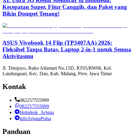
XL Ultra 5G Resmi Meluncur di Indonesia:
Kecepatan Super, Fitur Canggih, dan Paket yang
Bikin Dompet Tenang!
ASUS Vivobook 14 Flip (TP3407AA) 2026:
Fleksibel Tanpa Batas, Laptop 2-in-1 untuk Semua
Aktivitasmu
Jl. Tirtojoyo, Ruko Alfamart No.15D, RT05/RW06, Kel.
Landungsari, Kec. Dau, Kab. Malang, Prov. Jawa Timur
Kontak
082257555999
082257555999
Helpdesk_Arjuna
infoArjunaPulsa
Panduan