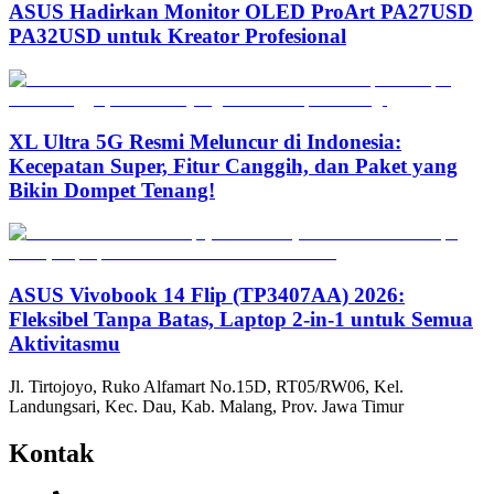
ASUS Hadirkan Monitor OLED ProArt PA27USD
PA32USD untuk Kreator Profesional
XL Ultra 5G Resmi Meluncur di Indonesia:
Kecepatan Super, Fitur Canggih, dan Paket yang
Bikin Dompet Tenang!
ASUS Vivobook 14 Flip (TP3407AA) 2026:
Fleksibel Tanpa Batas, Laptop 2-in-1 untuk Semua
Aktivitasmu
Jl. Tirtojoyo, Ruko Alfamart No.15D, RT05/RW06, Kel.
Landungsari, Kec. Dau, Kab. Malang, Prov. Jawa Timur
Kontak