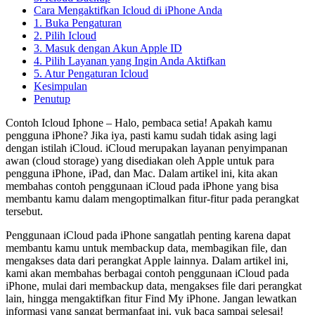
Cara Mengaktifkan Icloud di iPhone Anda
1. Buka Pengaturan
2. Pilih Icloud
3. Masuk dengan Akun Apple ID
4. Pilih Layanan yang Ingin Anda Aktifkan
5. Atur Pengaturan Icloud
Kesimpulan
Penutup
Contoh Icloud Iphone – Halo, pembaca setia! Apakah kamu
pengguna iPhone? Jika iya, pasti kamu sudah tidak asing lagi
dengan istilah iCloud. iCloud merupakan layanan penyimpanan
awan (cloud storage) yang disediakan oleh Apple untuk para
pengguna iPhone, iPad, dan Mac. Dalam artikel ini, kita akan
membahas contoh penggunaan iCloud pada iPhone yang bisa
membantu kamu dalam mengoptimalkan fitur-fitur pada perangkat
tersebut.
Penggunaan iCloud pada iPhone sangatlah penting karena dapat
membantu kamu untuk membackup data, membagikan file, dan
mengakses data dari perangkat Apple lainnya. Dalam artikel ini,
kami akan membahas berbagai contoh penggunaan iCloud pada
iPhone, mulai dari membackup data, mengakses file dari perangkat
lain, hingga mengaktifkan fitur Find My iPhone. Jangan lewatkan
informasi yang sangat bermanfaat ini, yuk baca sampai selesai!