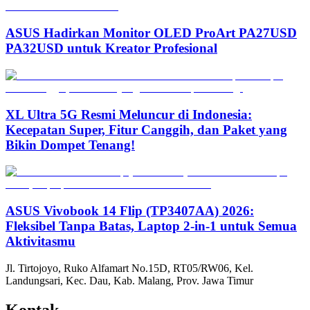
ASUS Hadirkan Monitor OLED ProArt PA27USD
PA32USD untuk Kreator Profesional
XL Ultra 5G Resmi Meluncur di Indonesia:
Kecepatan Super, Fitur Canggih, dan Paket yang
Bikin Dompet Tenang!
ASUS Vivobook 14 Flip (TP3407AA) 2026:
Fleksibel Tanpa Batas, Laptop 2-in-1 untuk Semua
Aktivitasmu
Jl. Tirtojoyo, Ruko Alfamart No.15D, RT05/RW06, Kel.
Landungsari, Kec. Dau, Kab. Malang, Prov. Jawa Timur
Kontak