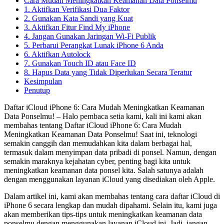
Cara Mudah Meningkatkan Keamanan Data Ponselmu
1. Aktifkan Verifikasi Dua Faktor
2. Gunakan Kata Sandi yang Kuat
3. Aktifkan Fitur Find My iPhone
4. Jangan Gunakan Jaringan Wi-Fi Publik
5. Perbarui Perangkat Lunak iPhone 6 Anda
6. Aktifkan Autolock
7. Gunakan Touch ID atau Face ID
8. Hapus Data yang Tidak Diperlukan Secara Teratur
Kesimpulan
Penutup
Daftar iCloud iPhone 6: Cara Mudah Meningkatkan Keamanan
Data Ponselmu! – Halo pembaca setia kami, kali ini kami akan
membahas tentang Daftar iCloud iPhone 6: Cara Mudah
Meningkatkan Keamanan Data Ponselmu! Saat ini, teknologi
semakin canggih dan memudahkan kita dalam berbagai hal,
termasuk dalam menyimpan data pribadi di ponsel. Namun, dengan
semakin maraknya kejahatan cyber, penting bagi kita untuk
meningkatkan keamanan data ponsel kita. Salah satunya adalah
dengan menggunakan layanan iCloud yang disediakan oleh Apple.
Dalam artikel ini, kami akan membahas tentang cara daftar iCloud di
iPhone 6 secara lengkap dan mudah dipahami. Selain itu, kami juga
akan memberikan tips-tips untuk meningkatkan keamanan data
ponselmu dengan menggunakan layanan iCloud ini. Jadi, jangan