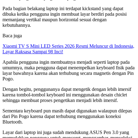
Pada bagian belakang laptop ini terdapat kickstand yang dapat
dibuka ketika pengguna ingin membuat layar berdiri pada posisi
memanjang vertikal maupun horizontal sesuai dengan
kebutuhannya.
Baca juga
Xiaomi TV S Mini LED Series 2026 Resmi Meluncur di Indonesia,
Layar Raksasa Sampai 98 Inci!
Apabila pengguna ingin membuatnya menjadi seperti laptop pada
umumnya, maka pengguna dapat menempelkan keyboard fisik pada
layar bawahnya karena akan terhubung secara magnetis dengan Pin
Pogo.
Dengan begitu, penggunanya dapat mengetik dengan lebih imersif
karena tombol-tombol keyboard ini menggunakan desain chiclet
sehingga membuat proses pengetikan menjadi lebih imersif.
Sementara keyboard pun masih dapat digunakan walaupun dilepas
dari Pin Pogo karena dapat terhubung menggunakan koneksi
Bluetooth.
Layar dari laptop ini juga sudah mendukung ASUS Pen 3.0 yang
memudahkan pengguna untuk mencoret, menggambar, menyeleksi,