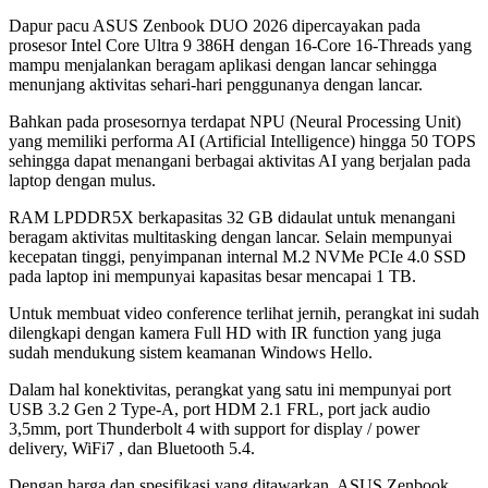
Dapur pacu ASUS Zenbook DUO 2026 dipercayakan pada
prosesor Intel Core Ultra 9 386H dengan 16-Core 16-Threads yang
mampu menjalankan beragam aplikasi dengan lancar sehingga
menunjang aktivitas sehari-hari penggunanya dengan lancar.
Bahkan pada prosesornya terdapat NPU (Neural Processing Unit)
yang memiliki performa AI (Artificial Intelligence) hingga 50 TOPS
sehingga dapat menangani berbagai aktivitas AI yang berjalan pada
laptop dengan mulus.
RAM LPDDR5X berkapasitas 32 GB didaulat untuk menangani
beragam aktivitas multitasking dengan lancar. Selain mempunyai
kecepatan tinggi, penyimpanan internal M.2 NVMe PCIe 4.0 SSD
pada laptop ini mempunyai kapasitas besar mencapai 1 TB.
Untuk membuat video conference terlihat jernih, perangkat ini sudah
dilengkapi dengan kamera Full HD with IR function yang juga
sudah mendukung sistem keamanan Windows Hello.
Dalam hal konektivitas, perangkat yang satu ini mempunyai port
USB 3.2 Gen 2 Type-A, port HDM 2.1 FRL, port jack audio
3,5mm, port Thunderbolt 4 with support for display / power
delivery, WiFi7 , dan Bluetooth 5.4.
Dengan harga dan spesifikasi yang ditawarkan, ASUS Zenbook