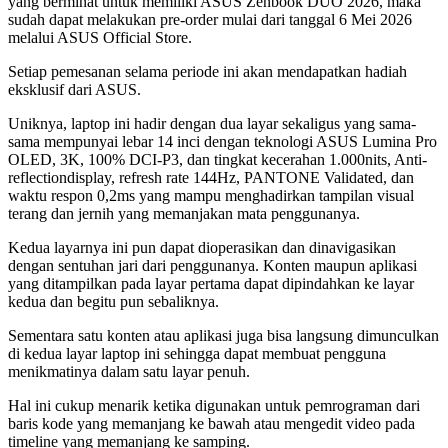
yang berminat untuk memiliki ASUS Zenbook DUO 2026, maka
sudah dapat melakukan pre-order mulai dari tanggal 6 Mei 2026
melalui ASUS Official Store.
Setiap pemesanan selama periode ini akan mendapatkan hadiah
eksklusif dari ASUS.
Uniknya, laptop ini hadir dengan dua layar sekaligus yang sama-
sama mempunyai lebar 14 inci dengan teknologi ASUS Lumina Pro
OLED, 3K, 100% DCI-P3, dan tingkat kecerahan 1.000nits, Anti-
reflectiondisplay, refresh rate 144Hz, PANTONE Validated, dan
waktu respon 0,2ms yang mampu menghadirkan tampilan visual
terang dan jernih yang memanjakan mata penggunanya.
Kedua layarnya ini pun dapat dioperasikan dan dinavigasikan
dengan sentuhan jari dari penggunanya. Konten maupun aplikasi
yang ditampilkan pada layar pertama dapat dipindahkan ke layar
kedua dan begitu pun sebaliknya.
Sementara satu konten atau aplikasi juga bisa langsung dimunculkan
di kedua layar laptop ini sehingga dapat membuat pengguna
menikmatinya dalam satu layar penuh.
Hal ini cukup menarik ketika digunakan untuk pemrograman dari
baris kode yang memanjang ke bawah atau mengedit video pada
timeline yang memanjang ke samping.