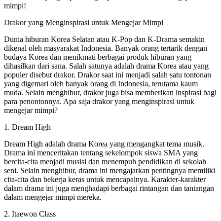
mimpi!
Drakor yang Menginspirasi untuk Mengejar Mimpi
Dunia hiburan Korea Selatan atau K-Pop dan K-Drama semakin
dikenal oleh masyarakat Indonesia. Banyak orang tertarik dengan
budaya Korea dan menikmati berbagai produk hiburan yang
dihasilkan dari sana. Salah satunya adalah drama Korea atau yang
populer disebut drakor. Drakor saat ini menjadi salah satu tontonan
yang digemari oleh banyak orang di Indonesia, terutama kaum
muda. Selain menghibur, drakor juga bisa memberikan inspirasi bagi
para penontonnya. Apa saja drakor yang menginspirasi untuk
mengejar mimpi?
1. Dream High
Dream High adalah drama Korea yang mengangkat tema musik.
Drama ini menceritakan tentang sekelompok siswa SMA yang
bercita-cita menjadi musisi dan menempuh pendidikan di sekolah
seni. Selain menghibur, drama ini mengajarkan pentingnya memiliki
cita-cita dan bekerja keras untuk mencapainya. Karakter-karakter
dalam drama ini juga menghadapi berbagai rintangan dan tantangan
dalam mengejar mimpi mereka.
2. Itaewon Class