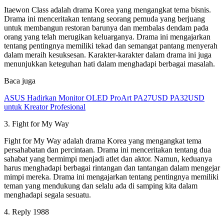
Itaewon Class adalah drama Korea yang mengangkat tema bisnis.
Drama ini menceritakan tentang seorang pemuda yang berjuang
untuk membangun restoran barunya dan membalas dendam pada
orang yang telah merugikan keluarganya. Drama ini mengajarkan
tentang pentingnya memiliki tekad dan semangat pantang menyerah
dalam meraih kesuksesan. Karakter-karakter dalam drama ini juga
menunjukkan keteguhan hati dalam menghadapi berbagai masalah.
Baca juga
ASUS Hadirkan Monitor OLED ProArt PA27USD PA32USD
untuk Kreator Profesional
3. Fight for My Way
Fight for My Way adalah drama Korea yang mengangkat tema
persahabatan dan percintaan. Drama ini menceritakan tentang dua
sahabat yang bermimpi menjadi atlet dan aktor. Namun, keduanya
harus menghadapi berbagai rintangan dan tantangan dalam mengejar
mimpi mereka. Drama ini mengajarkan tentang pentingnya memiliki
teman yang mendukung dan selalu ada di samping kita dalam
menghadapi segala sesuatu.
4. Reply 1988