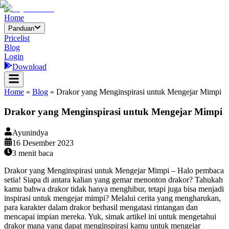
Home
Panduan
Pricelist
Blog
Login
Download
Home
»
Blog
»
Drakor yang Menginspirasi untuk Mengejar Mimpi
Drakor yang Menginspirasi untuk Mengejar Mimpi
Ayunindya
16 Desember 2023
3
menit baca
Drakor yang Menginspirasi untuk Mengejar Mimpi – Halo pembaca
setia! Siapa di antara kalian yang gemar menonton drakor? Tahukah
kamu bahwa drakor tidak hanya menghibur, tetapi juga bisa menjadi
inspirasi untuk mengejar mimpi? Melalui cerita yang mengharukan,
para karakter dalam drakor berhasil mengatasi rintangan dan
mencapai impian mereka. Yuk, simak artikel ini untuk mengetahui
drakor mana yang dapat menginspirasi kamu untuk mengejar