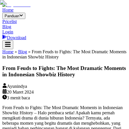
Home
Panduan
Pricelist
Blog
Login
Download
Home
»
Blog
»
From Feuds to Fights: The Most Dramatic Moments
in Indonesian Showbiz History
From Feuds to Fights: The Most Dramatic Moments
in Indonesian Showbiz History
Ayunindya
20 Maret 2024
3
menit baca
From Feuds to Fights: The Most Dramatic Moments in Indonesian
Showbiz History – Halo pembaca setia! Apakah kamu pernah
mengikuti drama di dunia hiburan Indonesia? Ternyata, ada
beberapa momen yang begitu dramatis dan menghebohkan, yang
menjadi bahan perbincangan hangat di kalangan penggemar. Dari