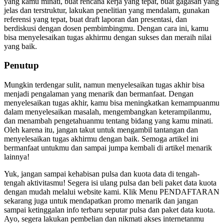
yang kamu minati, buat rencana kerja yang tepat, buat gagasan yang
jelas dan terstruktur, lakukan penelitian yang mendalam, gunakan
referensi yang tepat, buat draft laporan dan presentasi, dan
berdiskusi dengan dosen pembimbingmu. Dengan cara ini, kamu
bisa menyelesaikan tugas akhirmu dengan sukses dan meraih nilai
yang baik.
Penutup
Mungkin terdengar sulit, namun menyelesaikan tugas akhir bisa
menjadi pengalaman yang menarik dan bermanfaat. Dengan
menyelesaikan tugas akhir, kamu bisa meningkatkan kemampuanmu
dalam menyelesaikan masalah, mengembangkan keterampilanmu,
dan menambah pengetahuanmu tentang bidang yang kamu minati.
Oleh karena itu, jangan takut untuk mengambil tantangan dan
menyelesaikan tugas akhirmu dengan baik. Semoga artikel ini
bermanfaat untukmu dan sampai jumpa kembali di artikel menarik
lainnya!
Yuk, jangan sampai kehabisan pulsa dan kuota data di tengah-
tengah aktivitasmu! Segera isi ulang pulsa dan beli paket data kuota
dengan mudah melalui website kami. Klik Menu PENDAFTARAN
sekarang juga untuk mendapatkan promo menarik dan jangan
sampai ketinggalan info terbaru seputar pulsa dan paket data kuota.
Ayo, segera lakukan pembelian dan nikmati akses internetanmu