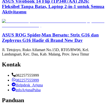
ASUS Vivobook 14 Flip (TP3407AA) 2026:
Fleksibel Tanpa Batas, Laptop 2-in-1 untuk Semua
Aktivitasmu
ASUS ROG Spider-Man Bersatu: Strix G16 dan
Zephyrus G16 Hadir di Brand New Day
Jl. Tirtojoyo, Ruko Alfamart No.15D, RT05/RW06, Kel.
Landungsari, Kec. Dau, Kab. Malang, Prov. Jawa Timur
Kontak
082257555999
082257555999
Helpdesk_Arjuna
infoArjunaPulsa
Panduan