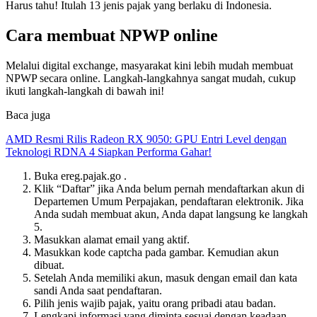
Harus tahu! Itulah 13 jenis pajak yang berlaku di Indonesia.
Cara membuat NPWP online
Melalui digital exchange, masyarakat kini lebih mudah membuat
NPWP secara online. Langkah-langkahnya sangat mudah, cukup
ikuti langkah-langkah di bawah ini!
Baca juga
AMD Resmi Rilis Radeon RX 9050: GPU Entri Level dengan
Teknologi RDNA 4 Siapkan Performa Gahar!
Buka ereg.pajak.go .
Klik “Daftar” jika Anda belum pernah mendaftarkan akun di
Departemen Umum Perpajakan, pendaftaran elektronik. Jika
Anda sudah membuat akun, Anda dapat langsung ke langkah
5.
Masukkan alamat email yang aktif.
Masukkan kode captcha pada gambar. Kemudian akun
dibuat.
Setelah Anda memiliki akun, masuk dengan email dan kata
sandi Anda saat pendaftaran.
Pilih jenis wajib pajak, yaitu orang pribadi atau badan.
Lengkapi informasi yang diminta sesuai dengan keadaan