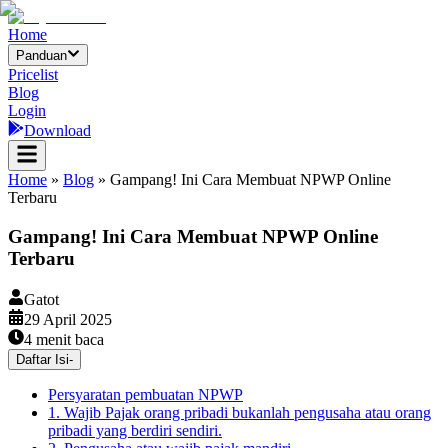
Home
Panduan
Pricelist
Blog
Login
Download
Home
»
Blog
»
Gampang! Ini Cara Membuat NPWP Online
Terbaru
Gampang! Ini Cara Membuat NPWP Online
Terbaru
Gatot
29 April 2025
4
menit baca
Daftar Isi
-
Persyaratan pembuatan NPWP
1. Wajib Pajak orang pribadi bukanlah pengusaha atau orang
pribadi yang berdiri sendiri.