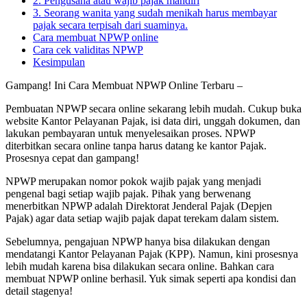
2. Pengusaha atau wajib pajak mandiri
3. Seorang wanita yang sudah menikah harus membayar
pajak secara terpisah dari suaminya.
Cara membuat NPWP online
Cara cek validitas NPWP
Kesimpulan
Gampang! Ini Cara Membuat NPWP Online Terbaru –
Pembuatan NPWP secara online sekarang lebih mudah. Cukup buka
website Kantor Pelayanan Pajak, isi data diri, unggah dokumen, dan
lakukan pembayaran untuk menyelesaikan proses. NPWP
diterbitkan secara online tanpa harus datang ke kantor Pajak.
Prosesnya cepat dan gampang!
NPWP merupakan nomor pokok wajib pajak yang menjadi
pengenal bagi setiap wajib pajak. Pihak yang berwenang
menerbitkan NPWP adalah Direktorat Jenderal Pajak (Depjen
Pajak) agar data setiap wajib pajak dapat terekam dalam sistem.
Sebelumnya, pengajuan NPWP hanya bisa dilakukan dengan
mendatangi Kantor Pelayanan Pajak (KPP). Namun, kini prosesnya
lebih mudah karena bisa dilakukan secara online. Bahkan cara
membuat NPWP online berhasil. Yuk simak seperti apa kondisi dan
detail stagenya!