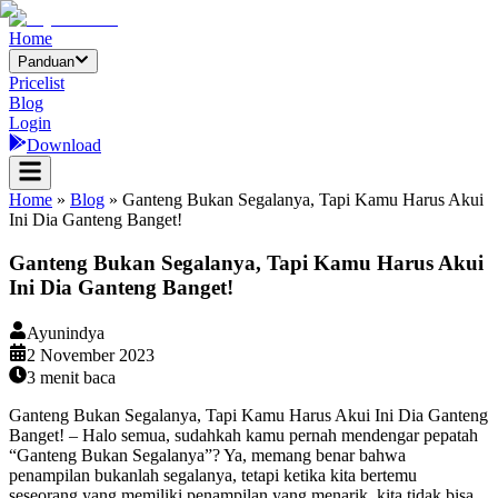
Home
Panduan
Pricelist
Blog
Login
Download
Home
»
Blog
»
Ganteng Bukan Segalanya, Tapi Kamu Harus Akui
Ini Dia Ganteng Banget!
Ganteng Bukan Segalanya, Tapi Kamu Harus Akui
Ini Dia Ganteng Banget!
Ayunindya
2 November 2023
3
menit baca
Ganteng Bukan Segalanya, Tapi Kamu Harus Akui Ini Dia Ganteng
Banget! – Halo semua, sudahkah kamu pernah mendengar pepatah
“Ganteng Bukan Segalanya”? Ya, memang benar bahwa
penampilan bukanlah segalanya, tetapi ketika kita bertemu
seseorang yang memiliki penampilan yang menarik, kita tidak bisa