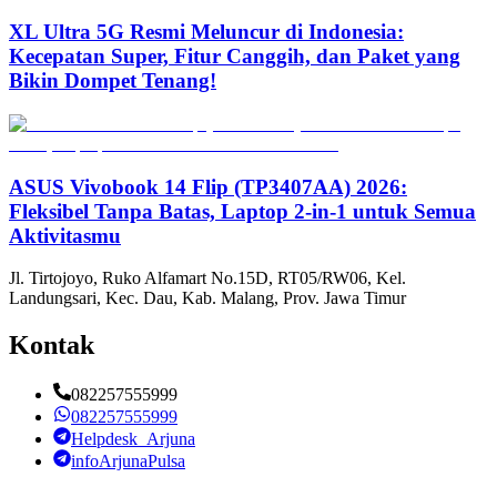
XL Ultra 5G Resmi Meluncur di Indonesia:
Kecepatan Super, Fitur Canggih, dan Paket yang
Bikin Dompet Tenang!
ASUS Vivobook 14 Flip (TP3407AA) 2026:
Fleksibel Tanpa Batas, Laptop 2-in-1 untuk Semua
Aktivitasmu
Jl. Tirtojoyo, Ruko Alfamart No.15D, RT05/RW06, Kel.
Landungsari, Kec. Dau, Kab. Malang, Prov. Jawa Timur
Kontak
082257555999
082257555999
Helpdesk_Arjuna
infoArjunaPulsa