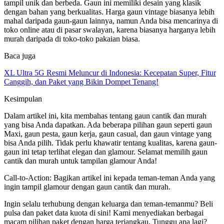
tampil unik dan berbeda. Gaun ini memiliki desain yang klasik
dengan bahan yang berkualitas. Harga gaun vintage biasanya lebih
mahal daripada gaun-gaun lainnya, namun Anda bisa mencarinya di
toko online atau di pasar swalayan, karena biasanya harganya lebih
murah daripada di toko-toko pakaian biasa.
Baca juga
XL Ultra 5G Resmi Meluncur di Indonesia: Kecepatan Super, Fitur
Canggih, dan Paket yang Bikin Dompet Tenang!
Kesimpulan
Dalam artikel ini, kita membahas tentang gaun cantik dan murah
yang bisa Anda dapatkan. Ada beberapa pilihan gaun seperti gaun
Maxi, gaun pesta, gaun kerja, gaun casual, dan gaun vintage yang
bisa Anda pilih. Tidak perlu khawatir tentang kualitas, karena gaun-
gaun ini tetap terlihat elegan dan glamour. Selamat memilih gaun
cantik dan murah untuk tampilan glamour Anda!
Call-to-Action: Bagikan artikel ini kepada teman-teman Anda yang
ingin tampil glamour dengan gaun cantik dan murah.
Ingin selalu terhubung dengan keluarga dan teman-temanmu? Beli
pulsa dan paket data kuota di sini! Kami menyediakan berbagai
macam pilihan paket dengan harga terjangkau. Tunggu apa lagi?