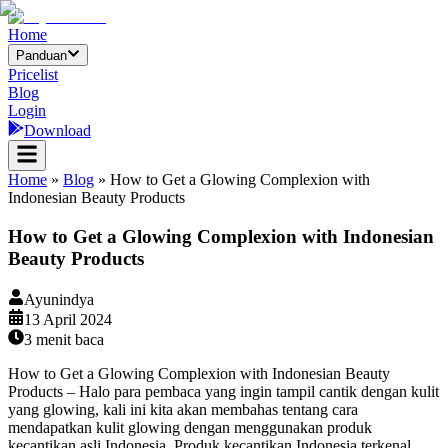
Home
Panduan
Pricelist
Blog
Login
Download
Home
»
Blog
»
How to Get a Glowing Complexion with
Indonesian Beauty Products
How to Get a Glowing Complexion with Indonesian
Beauty Products
Ayunindya
13 April 2024
3
menit baca
How to Get a Glowing Complexion with Indonesian Beauty
Products – Halo para pembaca yang ingin tampil cantik dengan kulit
yang glowing, kali ini kita akan membahas tentang cara
mendapatkan kulit glowing dengan menggunakan produk
kecantikan asli Indonesia. Produk kecantikan Indonesia terkenal