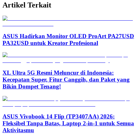
Artikel Terkait
ASUS Hadirkan Monitor OLED ProArt PA27USD
PA32USD untuk Kreator Profesional
XL Ultra 5G Resmi Meluncur di Indonesia:
Kecepatan Super, Fitur Canggih, dan Paket yang
Bikin Dompet Tenang!
ASUS Vivobook 14 Flip (TP3407AA) 2026:
Fleksibel Tanpa Batas, Laptop 2-in-1 untuk Semua
Aktivitasmu