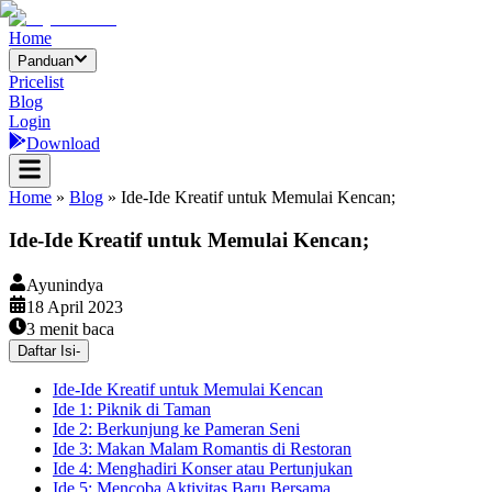
Home
Panduan
Pricelist
Blog
Login
Download
Home
»
Blog
»
Ide-Ide Kreatif untuk Memulai Kencan;
Ide-Ide Kreatif untuk Memulai Kencan;
Ayunindya
18 April 2023
3
menit baca
Daftar Isi
-
Ide-Ide Kreatif untuk Memulai Kencan
Ide 1: Piknik di Taman
Ide 2: Berkunjung ke Pameran Seni
Ide 3: Makan Malam Romantis di Restoran
Ide 4: Menghadiri Konser atau Pertunjukan
Ide 5: Mencoba Aktivitas Baru Bersama