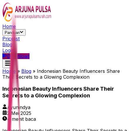
Home
Panduan
Pricelist
Blog
Login
Download
Home
»
Blog
»
Indonesian Beauty Influencers Share
Their Secrets to a Glowing Complexion
Indonesian Beauty Influencers Share Their
Secrets to a Glowing Complexion
Ayunindya
2 Mei 2025
4
menit baca
Indonesian Beauty Influencers Share Their Secrets to a