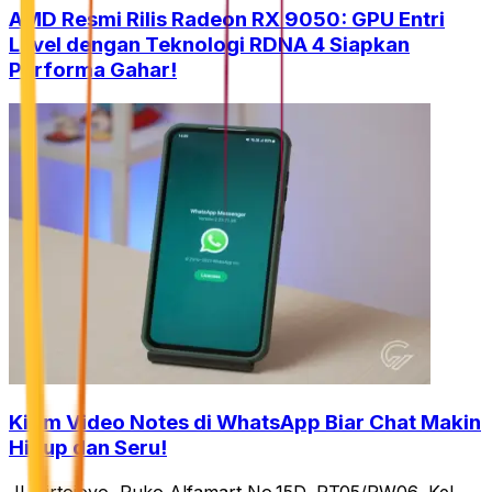
AMD Resmi Rilis Radeon RX 9050: GPU Entri
Level dengan Teknologi RDNA 4 Siapkan
Performa Gahar!
Kirim Video Notes di WhatsApp Biar Chat Makin
Hidup dan Seru!
Jl. Tirtojoyo, Ruko Alfamart No.15D, RT05/RW06, Kel.