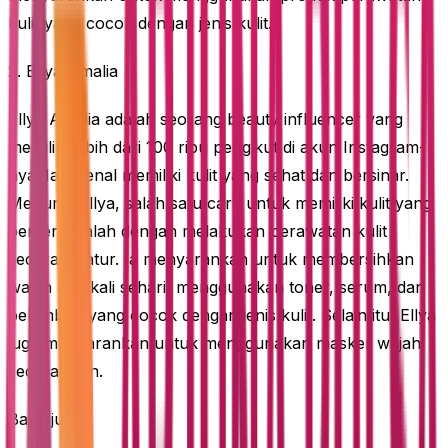
kulit yang cocok dengan jenis kulit.
2. Ellya Amalia
Ellya Amalia adalah seorang beauty influencer yang
memiliki lebih dari 100 ribu pengikut di akun Instagram-
nya. Ia dikenal memiliki kulit yang sehat dan bersinar.
Menurut Ellya, salah satu cara untuk memiliki kulit yang
berseri adalah dengan melakukan perawatan kulit
secara teratur. Ia menyarankan untuk membersihkan
wajah dua kali sehari, menggunakan toner, serum, dan
pelembap yang cocok dengan jenis kulit. Selain itu, Ellya
juga menyarankan untuk menggunakan masker wajah
secara rutin.
Baca juga