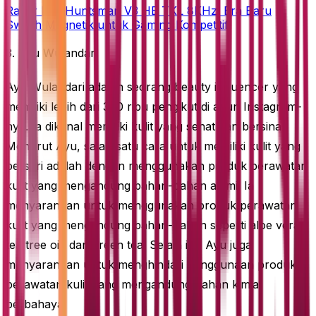
Razer Rilis Huntsman V3 HE TKL 8KHz: Era Baru
Switch Magnetik untuk Gaming Kompetitif
3. Ayu Wulandari
Ayu Wulandari adalah seorang beauty influencer yang
memiliki lebih dari 300 ribu pengikut di akun Instagram-
nya. Ia dikenal memiliki kulit yang sehat dan bersinar.
Menurut Ayu, salah satu cara untuk memiliki kulit yang
berseri adalah dengan menggunakan produk perawatan
kulit yang mengandung bahan-bahan alami. Ia
menyarankan untuk menggunakan produk perawatan
kulit yang mengandung bahan-bahan seperti aloe vera,
tea tree oil, dan green tea. Selain itu, Ayu juga
menyarankan untuk menghindari penggunaan produk
perawatan kulit yang mengandung bahan kimia
berbahaya.