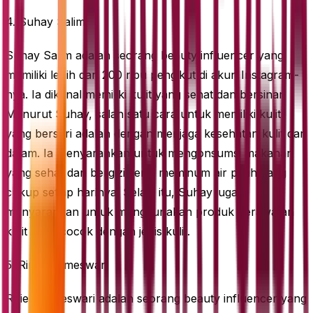
4. Suhay Salim
Suhay Salim adalah seorang beauty influencer yang
memiliki lebih dari 200 ribu pengikut di akun Instagram-
nya. Ia dikenal memiliki kulit yang sehat dan bersinar.
Menurut Suhay, salah satu cara untuk memiliki kulit
yang berseri adalah dengan menjaga kesehatan kulit dari
dalam. Ia menyarankan untuk mengonsumsi makanan
yang sehat dan bergizi serta meminum air putih yang
cukup setiap harinya. Selain itu, Suhay juga
menyarankan untuk menggunakan produk perawatan
kulit yang cocok dengan jenis kulit.
5. Ririe Prameswari
Ririe Prameswari adalah seorang beauty influencer yang