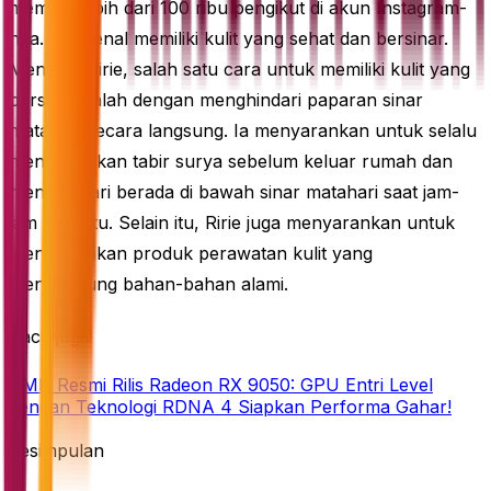
memiliki lebih dari 100 ribu pengikut di akun Instagram-
nya. Ia dikenal memiliki kulit yang sehat dan bersinar.
Menurut Ririe, salah satu cara untuk memiliki kulit yang
berseri adalah dengan menghindari paparan sinar
matahari secara langsung. Ia menyarankan untuk selalu
menggunakan tabir surya sebelum keluar rumah dan
menghindari berada di bawah sinar matahari saat jam-
jam tertentu. Selain itu, Ririe juga menyarankan untuk
menggunakan produk perawatan kulit yang
mengandung bahan-bahan alami.
Baca juga
AMD Resmi Rilis Radeon RX 9050: GPU Entri Level
dengan Teknologi RDNA 4 Siapkan Performa Gahar!
Kesimpulan