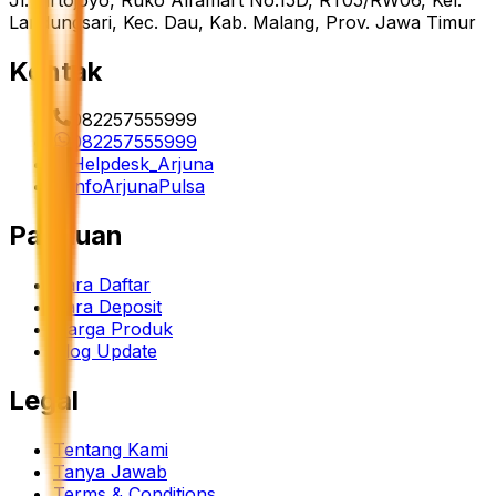
Landungsari, Kec. Dau, Kab. Malang, Prov. Jawa Timur
Kontak
082257555999
082257555999
Helpdesk_Arjuna
infoArjunaPulsa
Panduan
Cara Daftar
Cara Deposit
Harga Produk
Blog Update
Legal
Tentang Kami
Tanya Jawab
Terms & Conditions