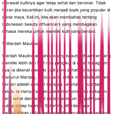
merawat kulitnya agar tetap sehat dan bersinar. Tidak
heran jika kecantikan kulit menjadi topik yang populer di
dunia maya. Kali ini, kita akan membahas tentang
Indonesian beauty influencers yang membagikan
rahasia mereka untuk memiliki kulit yang berseri.
1. Wardah Maulina
Wardah Maulina adalah seorang beauty influencer yang
memiliki lebih dari 500 ribu pengikut di akun Instagram-
nya. Ia dikenal memiliki kulit yang sehat dan bersinar.
Menurut Wardah, kunci utama untuk memiliki kulit yang
berseri adalah dengan menjaga kesehatan kulit dari
dalam. Ia menyarankan untuk mengonsumsi makanan
yang sehat dan bergizi serta meminum air putih yang
cukup setiap harinya. Selain itu, Wardah juga
menyarankan untuk menggunakan produk perawatan