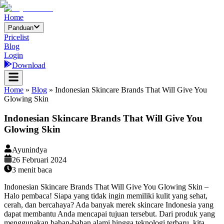
Home
Panduan
Pricelist
Blog
Login
Download
Home
»
Blog
»
Indonesian Skincare Brands That Will Give You
Glowing Skin
Indonesian Skincare Brands That Will Give You
Glowing Skin
Ayunindya
26 Februari 2024
3
menit baca
Indonesian Skincare Brands That Will Give You Glowing Skin –
Halo pembaca! Siapa yang tidak ingin memiliki kulit yang sehat,
cerah, dan bercahaya? Ada banyak merek skincare Indonesia yang
dapat membantu Anda mencapai tujuan tersebut. Dari produk yang
menggunakan bahan-bahan alami hingga teknologi terbaru, kita