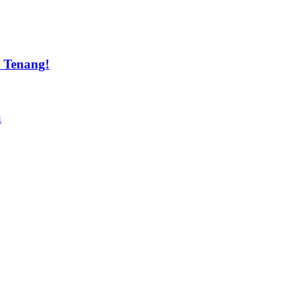
t Tenang!
u