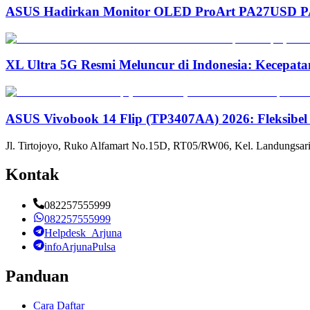
ASUS Hadirkan Monitor OLED ProArt PA27USD PA3
XL Ultra 5G Resmi Meluncur di Indonesia: Kecepata
ASUS Vivobook 14 Flip (TP3407AA) 2026: Fleksibel
Jl. Tirtojoyo, Ruko Alfamart No.15D, RT05/RW06, Kel. Landungsari
Kontak
082257555999
082257555999
Helpdesk_Arjuna
infoArjunaPulsa
Panduan
Cara Daftar