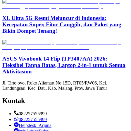
XL Ultra 5G Resmi Meluncur di Indonesia:
Kecepatan Super, Fitur Canggih, dan Paket yang
Bikin Dompet Tenang!
ASUS Vivobook 14 Flip (TP3407AA) 2026:
Fleksibel Tanpa Batas, Laptop 2-in-1 untuk Semua
Aktivitasmu
Jl. Tirtojoyo, Ruko Alfamart No.15D, RT05/RW06, Kel.
Landungsari, Kec. Dau, Kab. Malang, Prov. Jawa Timur
Kontak
082257555999
082257555999
Helpdesk_Arjuna