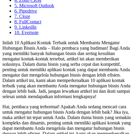
4. Zoho CRM
5. Microsoft Outlook
6. Pipedrive
7. Cloze
8. FullContact
9. LinkedIn
10. Evernote
Inilah 10 Aplikasi Kontak Terbaik untuk Membantu Mengatur
Hubungan Bisnis Anda – Halo pembaca yang budiman! Bagi Anda
yang memiliki banyak hubungan bisnis dan sering kesulitan
mengatur kontak-kontak tersebut, artikel ini akan memberikan
solusinya. Dalam dunia bisnis yang serba cepat dan kompetitif,
penting untuk memiliki aplikasi kontak yang dapat membantu Anda
mengatur dan mengelola hubungan bisnis dengan lebih efisien.
Dalam artikel ini, kami akan memperkenalkan 10 aplikasi kontak
terbaik yang akan membantu Anda mengatur hubungan bisnis Anda
dengan lebih baik. Jadi, jangan lewatkan artikel ini dan ikuti sampai
selesai untuk mendapatkan informasi lengkapnya!
Hai, pembaca yang terhormat! Apakah Anda sedang mencari cara
untuk mengatur hubungan bisnis Anda dengan lebih baik? Jika iya,
maka artikel ini tepat untuk Anda. Dalam dunia bisnis yang semakin
kompleks dan dinamis, penting untuk memiliki aplikasi kontak yang
dapat membantu Anda mengelola dan mengatur hubungan bisnis
dengan lebih efisien. Dalam artikel ini, kami akan memperkenalkan