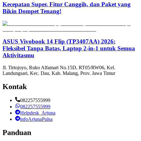
Kecepatan Super, Fitur Canggih, dan Paket yang
Bikin Dompet Tenang!
ASUS Vivobook 14 Flip (TP3407AA) 2026:
Fleksibel Tanpa Batas, Laptop 2-in-1 untuk Semua
Aktivitasmu
Jl. Tirtojoyo, Ruko Alfamart No.15D, RT05/RW06, Kel.
Landungsari, Kec. Dau, Kab. Malang, Prov. Jawa Timur
Kontak
082257555999
082257555999
Helpdesk_Arjuna
infoArjunaPulsa
Panduan