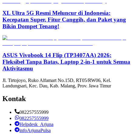
XL Ultra 5G Resmi Meluncur di Indonesia:
Kecepatan Super, Fitur Canggih, dan Paket yang
Bikin Dompet Tenang!
ASUS Vivobook 14 Flip (TP3407AA) 2026:
Fleksibel Tanpa Batas, Laptop 2-in-1 untuk Semua
Aktivitasmu
Jl. Tirtojoyo, Ruko Alfamart No.15D, RT05/RW06, Kel.
Landungsari, Kec. Dau, Kab. Malang, Prov. Jawa Timur
Kontak
082257555999
082257555999
Helpdesk_Arjuna
infoArjunaPulsa