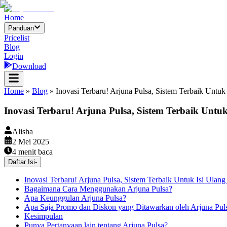
Home
Panduan
Pricelist
Blog
Login
Download
Home
»
Blog
»
Inovasi Terbaru! Arjuna Pulsa, Sistem Terbaik Untuk
Inovasi Terbaru! Arjuna Pulsa, Sistem Terbaik Untu
Alisha
2 Mei 2025
4
menit baca
Daftar Isi
-
Inovasi Terbaru! Arjuna Pulsa, Sistem Terbaik Untuk Isi Ulan
Bagaimana Cara Menggunakan Arjuna Pulsa?
Apa Keunggulan Arjuna Pulsa?
Apa Saja Promo dan Diskon yang Ditawarkan oleh Arjuna Pul
Kesimpulan
Punya Pertanyaan lain tentang Arjuna Pulsa?