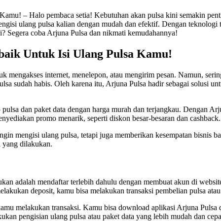
 Kamu! – Halo pembaca setia! Kebutuhan akan pulsa kini semakin penti
k mengisi ulang pulsa kalian dengan mudah dan efektif. Dengan teknolo
gi? Segera coba Arjuna Pulsa dan nikmati kemudahannya!
rbaik Untuk Isi Ulang Pulsa Kamu!
 mengakses internet, menelepon, atau mengirim pesan. Namun, seringkal
ulsa sudah habis. Oleh karena itu, Arjuna Pulsa hadir sebagai solusi un
 pulsa dan paket data dengan harga murah dan terjangkau. Dengan Arj
 menyediakan promo menarik, seperti diskon besar-besaran dan cashback.
in mengisi ulang pulsa, tetapi juga memberikan kesempatan bisnis b
i yang dilakukan.
n adalah mendaftar terlebih dahulu dengan membuat akun di website A
melakukan deposit, kamu bisa melakukan transaksi pembelian pulsa ata
mu melakukan transaksi. Kamu bisa download aplikasi Arjuna Pulsa d
ukan pengisian ulang pulsa atau paket data yang lebih mudah dan cepa