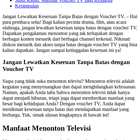
Studi Kasus: Manfaat Voucher TV bagi Keluarga
Kesimpulan
Jangan Lewatkan Keseruan Tanpa Batas dengan Voucher TV. – Hai
para pembaca setia! Bagi kalian pecinta drama, film, atau acara
olahraga, jangan lewatkan keseruan tanpa batas dengan voucher TV.
Dapatkan pengalaman menonton yang tak terlupakan dengan
berbagai konten menarik dari berbagai channel terkenal. Nikmati
diskon menarik dan akses tanpa batas dengan voucher TV yang bisa
kalian dapatkan. Jangan sampai ketinggalan keseruan ini ya!
Jangan Lewatkan Keseruan Tanpa Batas dengan
Voucher TV
Siapa yang tidak suka menonton televisi? Menonton televisi adalah
kegiatan yang menyenangkan dan dapat menghilangkan kebosanan.
Namun, apakah Anda tahu bahwa menonton televisi tidak hanya
dapat menjadi hiburan, tetapi juga dapat memberikan manfaat yang
besar bagi kehidupan Anda? Dengan voucher TV, Anda dapat
menikmati keseruan tanpa batas dan mendapatkan manfaat yang
berharga. Yuk, simak ulasan lengkapnya di bawah ini!
Manfaat Menonton Televisi