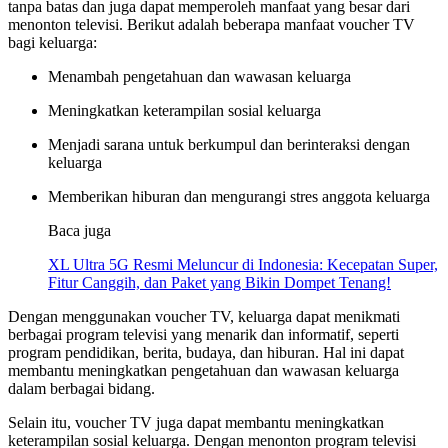
tanpa batas dan juga dapat memperoleh manfaat yang besar dari
menonton televisi. Berikut adalah beberapa manfaat voucher TV
bagi keluarga:
Menambah pengetahuan dan wawasan keluarga
Meningkatkan keterampilan sosial keluarga
Menjadi sarana untuk berkumpul dan berinteraksi dengan
keluarga
Memberikan hiburan dan mengurangi stres anggota keluarga
Baca juga
XL Ultra 5G Resmi Meluncur di Indonesia: Kecepatan Super,
Fitur Canggih, dan Paket yang Bikin Dompet Tenang!
Dengan menggunakan voucher TV, keluarga dapat menikmati
berbagai program televisi yang menarik dan informatif, seperti
program pendidikan, berita, budaya, dan hiburan. Hal ini dapat
membantu meningkatkan pengetahuan dan wawasan keluarga
dalam berbagai bidang.
Selain itu, voucher TV juga dapat membantu meningkatkan
keterampilan sosial keluarga. Dengan menonton program televisi