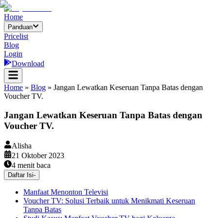
Home
Panduan
Pricelist
Blog
Login
Download
Home
»
Blog
»
Jangan Lewatkan Keseruan Tanpa Batas dengan
Voucher TV.
Jangan Lewatkan Keseruan Tanpa Batas dengan
Voucher TV.
Alisha
21 Oktober 2023
4
menit baca
Daftar Isi
-
Manfaat Menonton Televisi
Voucher TV: Solusi Terbaik untuk Menikmati Keseruan
Tanpa Batas