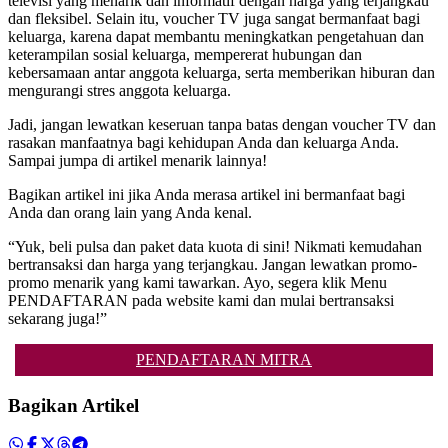
televisi yang menarik dan informatif dengan harga yang terjangkau
dan fleksibel. Selain itu, voucher TV juga sangat bermanfaat bagi
keluarga, karena dapat membantu meningkatkan pengetahuan dan
keterampilan sosial keluarga, mempererat hubungan dan
kebersamaan antar anggota keluarga, serta memberikan hiburan dan
mengurangi stres anggota keluarga.
Jadi, jangan lewatkan keseruan tanpa batas dengan voucher TV dan
rasakan manfaatnya bagi kehidupan Anda dan keluarga Anda.
Sampai jumpa di artikel menarik lainnya!
Bagikan artikel ini jika Anda merasa artikel ini bermanfaat bagi
Anda dan orang lain yang Anda kenal.
“Yuk, beli pulsa dan paket data kuota di sini! Nikmati kemudahan
bertransaksi dan harga yang terjangkau. Jangan lewatkan promo-
promo menarik yang kami tawarkan. Ayo, segera klik Menu
PENDAFTARAN pada website kami dan mulai bertransaksi
sekarang juga!”
PENDAFTARAN MITRA
Bagikan Artikel