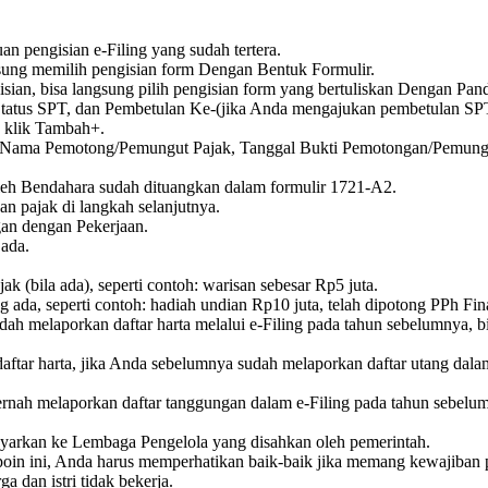
 pengisian e-Filing yang sudah tertera.
sung memilih pengisian form Dengan Bentuk Formulir.
n, bisa langsung pilih pengisian form yang bertuliskan Dengan Pan
, Status SPT, dan Pembetulan Ke-(jika Anda mengajukan pembetulan SP
g klik Tambah+.
WP, Nama Pemotong/Pemungut Pajak, Tanggal Bukti Pemotongan/Pemu
eh Bendahara sudah dituangkan dalam formulir 1721-A2.
n pajak di langkah selanjutnya.
an dengan Pekerjaan.
ada.
(bila ada), seperti contoh: warisan sebesar Rp5 juta.
da, seperti contoh: hadiah undian Rp10 juta, telah dipotong PPh Fina
ah melaporkan daftar harta melalui e-Filing pada tahun sebelumnya, 
ftar harta, jika Anda sebelumnya sudah melaporkan daftar utang dala
nah melaporkan daftar tanggungan dalam e-Filing pada tahun sebelu
arkan ke Lembaga Pengelola yang disahkan oleh pemerintah.
 poin ini, Anda harus memperhatikan baik-baik jika memang kewajiban p
a dan istri tidak bekerja.