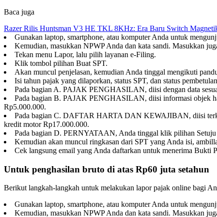
Baca juga
Razer Rilis Huntsman V3 HE TKL 8KHz: Era Baru Switch Magnetik
Gunakan laptop, smartphone, atau komputer Anda untuk mengunjun
Kemudian, masukkan NPWP Anda dan kata sandi. Masukkan juga
Tekan menu Lapor, lalu pilih layanan e-Filing.
Klik tombol pilihan Buat SPT.
Akan muncul penjelasan, kemudian Anda tinggal mengikuti panduan
Isi tahun pajak yang dilaporkan, status SPT, dan status pembetula
Pada bagian A. PAJAK PENGHASILAN, diisi dengan data sesuai 
Pada bagian B. PAJAK PENGHASILAN, diisi informasi objek harta
Rp5.000.000.
Pada bagian C. DAFTAR HARTA DAN KEWAJIBAN, diisi terkait h
kredit motor Rp17.000.000.
Pada bagian D. PERNYATAAN, Anda tinggal klik pilihan Setuju 
Kemudian akan muncul ringkasan dari SPT yang Anda isi, ambillah 
Cek langsung email yang Anda daftarkan untuk menerima Bukti 
Untuk penghasilan bruto di atas Rp60 juta setahun
Berikut langkah-langkah untuk melakukan lapor pajak online bagi And
Gunakan laptop, smartphone, atau komputer Anda untuk mengunjun
Kemudian, masukkan NPWP Anda dan kata sandi. Masukkan juga