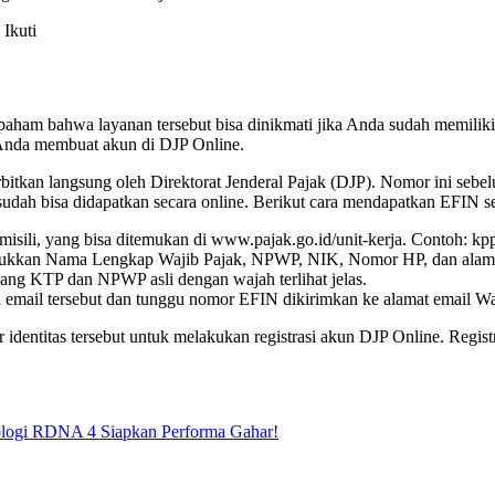
Ikuti
 paham bahwa layanan tersebut bisa dinikmati jika Anda sudah memiliki
m Anda membuat akun di DJP Online.
erbitkan langsung oleh Direktorat Jenderal Pajak (DJP). Nomor ini se
udah bisa didapatkan secara online. Berikut cara mendapatkan EFIN se
isili, yang bisa ditemukan di www.pajak.go.id/unit-kerja. Contoh: k
sukkan Nama Lengkap Wajib Pajak, NPWP, NIK, Nomor HP, dan alamat e
gang KTP dan NPWP asli dengan wajah terlihat jelas.
n email tersebut dan tunggu nomor EFIN dikirimkan ke alamat email Wa
entitas tersebut untuk melakukan registrasi akun DJP Online. Registr
logi RDNA 4 Siapkan Performa Gahar!