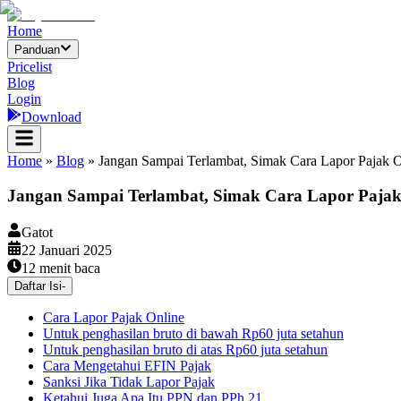
Home
Panduan
Pricelist
Blog
Login
Download
Home
»
Blog
»
Jangan Sampai Terlambat, Simak Cara Lapor Pajak O
Jangan Sampai Terlambat, Simak Cara Lapor Pajak 
Gatot
22 Januari 2025
12
menit baca
Daftar Isi
-
Cara Lapor Pajak Online
Untuk penghasilan bruto di bawah Rp60 juta setahun
Untuk penghasilan bruto di atas Rp60 juta setahun
Cara Mengetahui EFIN Pajak
Sanksi Jika Tidak Lapor Pajak
Ketahui Juga Apa Itu PPN dan PPh 21