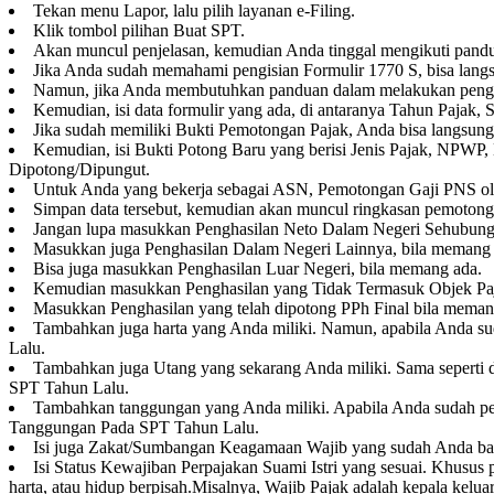
Tekan menu Lapor, lalu pilih layanan e-Filing.
Klik tombol pilihan Buat SPT.
Akan muncul penjelasan, kemudian Anda tinggal mengikuti panduan
Jika Anda sudah memahami pengisian Formulir 1770 S, bisa lang
Namun, jika Anda membutuhkan panduan dalam melakukan pengisia
Kemudian, isi data formulir yang ada, di antaranya Tahun Pajak
Jika sudah memiliki Bukti Pemotongan Pajak, Anda bisa langsun
Kemudian, isi Bukti Potong Baru yang berisi Jenis Pajak, NP
Dipotong/Dipungut.
Untuk Anda yang bekerja sebagai ASN, Pemotongan Gaji PNS ol
Simpan data tersebut, kemudian akan muncul ringkasan pemotonga
Jangan lupa masukkan Penghasilan Neto Dalam Negeri Sehubung
Masukkan juga Penghasilan Dalam Negeri Lainnya, bila memang 
Bisa juga masukkan Penghasilan Luar Negeri, bila memang ada.
Kemudian masukkan Penghasilan yang Tidak Termasuk Objek Pajak 
Masukkan Penghasilan yang telah dipotong PPh Final bila memang a
Tambahkan juga harta yang Anda miliki. Namun, apabila Anda sud
Lalu.
Tambahkan juga Utang yang sekarang Anda miliki. Sama seperti da
SPT Tahun Lalu.
Tambahkan tanggungan yang Anda miliki. Apabila Anda sudah per
Tanggungan Pada SPT Tahun Lalu.
Isi juga Zakat/Sumbangan Keagamaan Wajib yang sudah Anda bay
Isi Status Kewajiban Perpajakan Suami Istri yang sesuai. Khusus
harta, atau hidup berpisah.Misalnya, Wajib Pajak adalah kepala keluarg