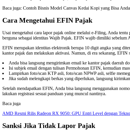
Baca juga: Contoh Bisnis Model Canvas Kedai Kopi yang Bisa Anda 
Cara Mengetahui EFIN Pajak
Usai mengetahui cara lapor pajak online melalui e-Filing, Anda tentu
berguna sebagai identitas Wajib Pajak. EFIN wajib dimiliki sebelu
EFIN merupakan identitas elektronik berupa 10 digit angka yang dit
kantor pajak dan melakukan aktivasi. Namun, di era sekarang, EFIN s
Anda bisa langsung mengirimkan email ke kantor pajak daerah dom
Isi subjek email dengan tulisan Permohonan EFIN, kemudian ma
Lampirkan foto/scan KTP asli, foto/scan NPWP asli, selfie meme
Jika sudah melengkapi berkas yang diperlukan, langsung kirimka
Setelah mendapatkan EFIN, Anda bisa langsung menggunakan nomor id
lakukan registrasi sesuai panduan yang muncul nantinya.
Baca juga
AMD Resmi Rilis Radeon RX 9050: GPU Entri Level dengan Tekno
Sanksi Jika Tidak Lapor Pajak