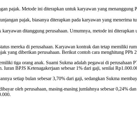
ngan pajak. Metode ini diterapkan untuk karyawan yang menanggung PP
unjangan pajak, biasanya diterapkan pada karyawan yang menerima tun
ak karyawan ditanggung perusahaan. Umumnya, metode ini diterapkan 
tatus mereka di perusahaan. Karyawan kontrak dan tetap memiliki rum
pajak yang diberikan perusahaan. Berikut contoh cara menghitung PPh 
miliki tiga orang anak. Suami Sukma adalah pegawai di perusahaan 
 Iuran BPJS Ketenagakerjaan sebesar 1% dari gaji, senilai Rp1.000.0
nya setiap bulan sebesar 3,70% dari gaji, sedangkan Sukma membayar 
ibayar oleh perusahaan, masing-masing jumlahnya sebesar 0,24% dan 
0.000.