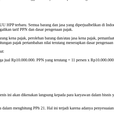
U HPP terbaru. Semua barang dan jasa yang diperjualbelikan di Indo
likan tarif PPN dan dasar pengenaan pajak.
rang kena pajak, perolehan barang dan/atau jasa kena pajak, pemanfaat
itungan pajak pertambahan nilai terutang menerapkan dasar pengenaan p
ut:
rga jual Rp10.000.000. PPN yang terutang = 11 persen x Rp10.000.00
nis ini akan dikenakan langsung kepada para karyawan dalam bisnis ya
 dalam menghitung PPh 21. Hal ini terjadi karena adanya penyesuaian