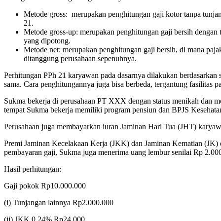
Metode gross: merupakan penghitungan gaji kotor tanpa tunja
21.
Metode gross-up: merupakan penghitungan gaji bersih dengan t
yang dipotong.
Metode net: merupakan penghitungan gaji bersih, di mana paj
ditanggung perusahaan sepenuhnya.
Perhitungan PPh 21 karyawan pada dasarnya dilakukan berdasarkan s
sama. Cara penghitungannya juga bisa berbeda, tergantung fasilitas 
Sukma bekerja di perusahaan PT XXX dengan status menikah dan me
tempat Sukma bekerja memiliki program pensiun dan BPJS Kesehatan.
Perusahaan juga membayarkan iuran Jaminan Hari Tua (JHT) karyawan
Premi Jaminan Kecelakaan Kerja (JKK) dan Jaminan Kematian (JK) d
pembayaran gaji, Sukma juga menerima uang lembur senilai Rp 2.00
Hasil perhitungan:
Gaji pokok Rp10.000.000
(i) Tunjangan lainnya Rp2.000.000
(ii) JKK 0,24% Rp24.000