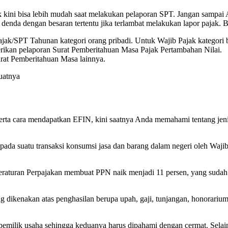
ak kini bisa lebih mudah saat melakukan pelaporan SPT. Jangan sampai 
enda dengan besaran tertentu jika terlambat melakukan lapor pajak. B
ak/SPT Tahunan kategori orang pribadi. Untuk Wajib Pajak kategori 
rikan pelaporan Surat Pemberitahuan Masa Pajak Pertambahan Nilai.
rat Pemberitahuan Masa lainnya.
uatnya
serta cara mendapatkan EFIN, kini saatnya Anda memahami tentang jeni
 pada suatu transaksi konsumsi jasa dan barang dalam negeri oleh Waji
uran Perpajakan membuat PPN naik menjadi 11 persen, yang sudah b
ng dikenakan atas penghasilan berupa upah, gaji, tunjangan, honorari
milik usaha sehingga keduanya harus dipahami dengan cermat. Selain 