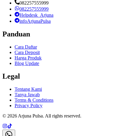
082257555999
082257555999
Helpdesk_Arjuna
infoArjunaPulsa
Panduan
Cara Daftar
Cara Deposit
Harga Produk
Blog Update
Legal
Tentang Kami
Tanya Jawab
Terms & Conditions
Privacy Policy
©
2026
Arjuna Pulsa
. All rights reserved.