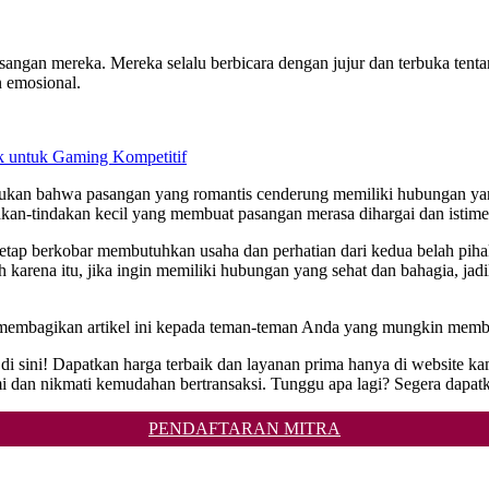
angan mereka. Mereka selalu berbicara dengan jujur dan terbuka tent
 emosional.
 untuk Gaming Kompetitif
mukan bahwa pasangan yang romantis cenderung memiliki hubungan yang
kan-tindakan kecil yang membuat pasangan merasa dihargai dan istim
a tetap berkobar membutuhkan usaha dan perhatian dari kedua belah pih
arena itu, jika ingin memiliki hubungan yang sehat dan bahagia, jadi
uk membagikan artikel ini kepada teman-teman Anda yang mungkin mem
di sini! Dapatkan harga terbaik dan layanan prima hanya di website 
nikmati kemudahan bertransaksi. Tunggu apa lagi? Segera dapatkan
PENDAFTARAN MITRA