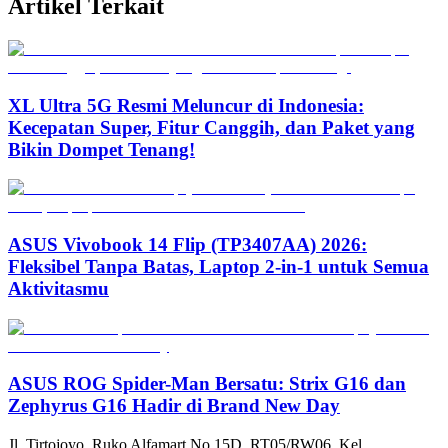
Artikel Terkait
XL Ultra 5G Resmi Meluncur di Indonesia:
Kecepatan Super, Fitur Canggih, dan Paket yang
Bikin Dompet Tenang!
ASUS Vivobook 14 Flip (TP3407AA) 2026:
Fleksibel Tanpa Batas, Laptop 2-in-1 untuk Semua
Aktivitasmu
ASUS ROG Spider-Man Bersatu: Strix G16 dan
Zephyrus G16 Hadir di Brand New Day
Jl. Tirtojoyo, Ruko Alfamart No.15D, RT05/RW06, Kel.