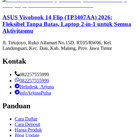
ASUS Vivobook 14 Flip (TP3407AA) 2026:
Fleksibel Tanpa Batas, Laptop 2-in-1 untuk Semua
Aktivitasmu
Jl. Tirtojoyo, Ruko Alfamart No.15D, RT05/RW06, Kel.
Landungsari, Kec. Dau, Kab. Malang, Prov. Jawa Timur
Kontak
082257555999
082257555999
Helpdesk_Arjuna
infoArjunaPulsa
Panduan
Cara Daftar
Cara Deposit
Harga Produk
Blog Update