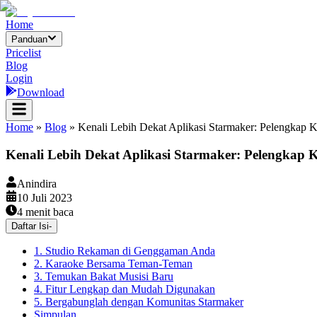
Home
Panduan
Pricelist
Blog
Login
Download
Home
»
Blog
»
Kenali Lebih Dekat Aplikasi Starmaker: Pelengkap 
Kenali Lebih Dekat Aplikasi Starmaker: Pelengkap 
Anindira
10 Juli 2023
4
menit baca
Daftar Isi
-
1. Studio Rekaman di Genggaman Anda
2. Karaoke Bersama Teman-Teman
3. Temukan Bakat Musisi Baru
4. Fitur Lengkap dan Mudah Digunakan
5. Bergabunglah dengan Komunitas Starmaker
Simpulan