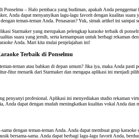
 di Ponselmu – Halo pembaca yang budiman, apakah Anda penggemar k
, Anda dapat menyanyikan lagu-lagu favorit dengan kualitas suara yang 
ngan teman-teman Anda. Penasaran? Yuk, simak artikel ini sampai sel
likasi Starmaker yang merupakan pelengkap karaoke terbaik di ponsel
n kualitas suara yang jernih, serta kemampuan untuk berbagi rekaman 
aoke Anda. Mari kita mulai penjelajahan ini!
Karaoke Terbaik di Ponselmu
man-teman atau bahkan di depan umum? Jika iya, maka Anda pasti per
r-fitur menarik dari Starmaker dan mengapa aplikasi ini menjadi piliha
g penyanyi profesional. Aplikasi ini menyediakan studio rekaman vi
edia, Anda dapat dengan mudah meningkatkan kualitas vokal Anda dan
a-sama dengan teman-teman Anda. Anda dapat membuat grup karaoke d
ik bersama-sama. Anda dapat berbagi lagu-lagu favorit Anda, berdu