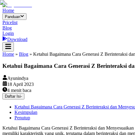
Home
Panduan
Pricelist
Blog
Login
Download
Home
»
Blog
»
Ketahui Bagaimana Cara Generasi Z Berinteraksi da
Ketahui Bagaimana Cara Generasi Z Berinteraksi d
Ayunindya
18 April 2023
4
menit baca
Daftar Isi
-
Ketahui Bagaimana Cara Generasi Z Berinteraksi dan Menyesu
Kesimpulan
Penutup
Ketahui Bagaimana Cara Generasi Z Berinteraksi dan Menyesuaikan D
memiliki karakteristik yang unik, terutama dalam berinteraksi dan me