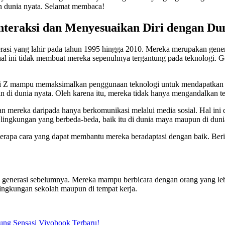
n dunia nyata. Selamat membaca!
teraksi dan Menyesuaikan Diri dengan Du
generasi yang lahir pada tahun 1995 hingga 2010. Mereka merupakan ge
l ini tidak membuat mereka sepenuhnya tergantung pada teknologi. Ge
asi Z mampu memaksimalkan penggunaan teknologi untuk mendapatkan 
in di dunia nyata. Oleh karena itu, mereka tidak hanya mengandalkan t
n mereka daripada hanya berkomunikasi melalui media sosial. Hal ini 
ingkungan yang berbeda-beda, baik itu di dunia maya maupun di duni
berapa cara yang dapat membantu mereka beradaptasi dengan baik. Beri
 generasi sebelumnya. Mereka mampu berbicara dengan orang yang leb
ingkungan sekolah maupun di tempat kerja.
ng Sensasi Vivobook Terbaru!