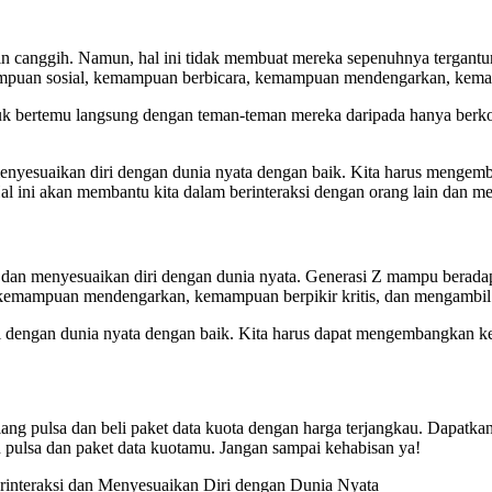
kin canggih. Namun, hal ini tidak membuat mereka sepenuhnya tergant
uan sosial, kemampuan berbicara, kemampuan mendengarkan, kemampua
tuk bertemu langsung dengan teman-teman mereka daripada hanya berkom
at menyesuaikan diri dengan dunia nyata dengan baik. Kita harus me
al ini akan membantu kita dalam berinteraksi dengan orang lain dan m
ksi dan menyesuaikan diri dengan dunia nyata. Generasi Z mampu beradap
ampuan mendengarkan, kemampuan berpikir kritis, dan mengambil in
iri dengan dunia nyata dengan baik. Kita harus dapat mengembangkan 
 ulang pulsa dan beli paket data kuota dengan harga terjangkau. Dapatk
pulsa dan paket data kuotamu. Jangan sampai kehabisan ya!
rinteraksi dan Menyesuaikan Diri dengan Dunia Nyata