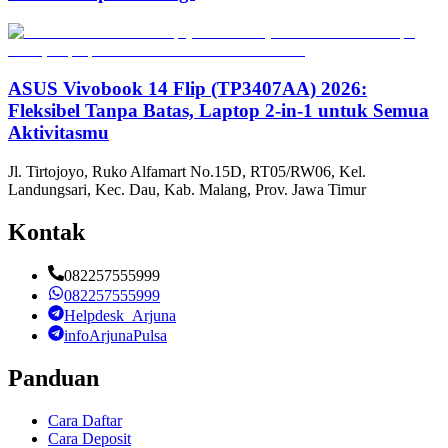
ASUS Vivobook 14 Flip (TP3407AA) 2026:
Fleksibel Tanpa Batas, Laptop 2-in-1 untuk Semua
Aktivitasmu
Jl. Tirtojoyo, Ruko Alfamart No.15D, RT05/RW06, Kel.
Landungsari, Kec. Dau, Kab. Malang, Prov. Jawa Timur
Kontak
082257555999
082257555999
Helpdesk_Arjuna
infoArjunaPulsa
Panduan
Cara Daftar
Cara Deposit