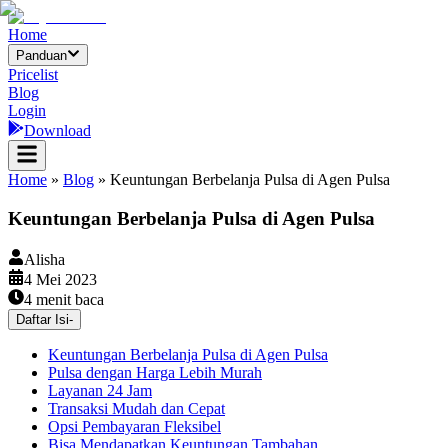
Home
Panduan
Pricelist
Blog
Login
Download
Home
»
Blog
»
Keuntungan Berbelanja Pulsa di Agen Pulsa
Keuntungan Berbelanja Pulsa di Agen Pulsa
Alisha
4 Mei 2023
4
menit baca
Daftar Isi
-
Keuntungan Berbelanja Pulsa di Agen Pulsa
Pulsa dengan Harga Lebih Murah
Layanan 24 Jam
Transaksi Mudah dan Cepat
Opsi Pembayaran Fleksibel
Bisa Mendapatkan Keuntungan Tambahan