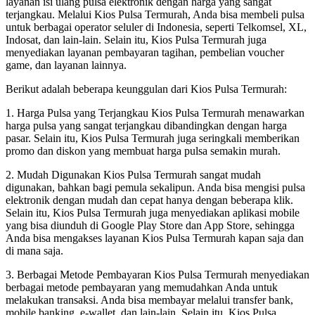
layanan isi ulang pulsa elektronik dengan harga yang sangat
terjangkau. Melalui Kios Pulsa Termurah, Anda bisa membeli pulsa
untuk berbagai operator seluler di Indonesia, seperti Telkomsel, XL,
Indosat, dan lain-lain. Selain itu, Kios Pulsa Termurah juga
menyediakan layanan pembayaran tagihan, pembelian voucher
game, dan layanan lainnya.
Berikut adalah beberapa keunggulan dari Kios Pulsa Termurah:
1. Harga Pulsa yang Terjangkau Kios Pulsa Termurah menawarkan
harga pulsa yang sangat terjangkau dibandingkan dengan harga
pasar. Selain itu, Kios Pulsa Termurah juga seringkali memberikan
promo dan diskon yang membuat harga pulsa semakin murah.
2. Mudah Digunakan Kios Pulsa Termurah sangat mudah
digunakan, bahkan bagi pemula sekalipun. Anda bisa mengisi pulsa
elektronik dengan mudah dan cepat hanya dengan beberapa klik.
Selain itu, Kios Pulsa Termurah juga menyediakan aplikasi mobile
yang bisa diunduh di Google Play Store dan App Store, sehingga
Anda bisa mengakses layanan Kios Pulsa Termurah kapan saja dan
di mana saja.
3. Berbagai Metode Pembayaran Kios Pulsa Termurah menyediakan
berbagai metode pembayaran yang memudahkan Anda untuk
melakukan transaksi. Anda bisa membayar melalui transfer bank,
mobile banking, e-wallet, dan lain-lain. Selain itu, Kios Pulsa