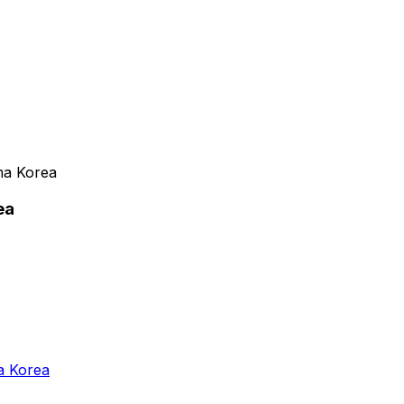
ma Korea
ea
a Korea