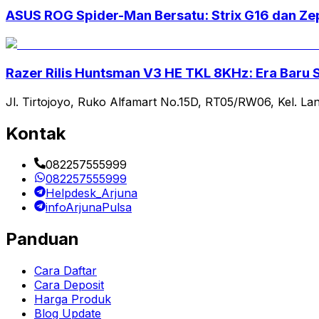
ASUS ROG Spider-Man Bersatu: Strix G16 dan Ze
Razer Rilis Huntsman V3 HE TKL 8KHz: Era Baru 
Jl. Tirtojoyo, Ruko Alfamart No.15D, RT05/RW06, Kel. La
Kontak
082257555999
082257555999
Helpdesk_Arjuna
infoArjunaPulsa
Panduan
Cara Daftar
Cara Deposit
Harga Produk
Blog Update