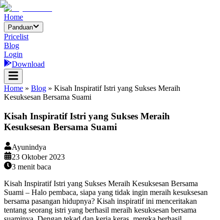
Home
Panduan
Pricelist
Blog
Login
Download
Home
»
Blog
»
Kisah Inspiratif Istri yang Sukses Meraih
Kesuksesan Bersama Suami
Kisah Inspiratif Istri yang Sukses Meraih
Kesuksesan Bersama Suami
Ayunindya
23 Oktober 2023
3
menit baca
Kisah Inspiratif Istri yang Sukses Meraih Kesuksesan Bersama
Suami – Halo pembaca, siapa yang tidak ingin meraih kesuksesan
bersama pasangan hidupnya? Kisah inspiratif ini menceritakan
tentang seorang istri yang berhasil meraih kesuksesan bersama
suaminya. Dengan tekad dan kerja keras, mereka berhasil