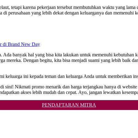
elaut, tetapi karena pekerjaan tersebut membutuhkan waktu yang lama d
a di perusahaan yang lebih dekat dengan keluarganya dan memenuhi ke
r di Brand New Day
a. Ada banyak hal yang bisa kita lakukan untuk memenuhi kebutuhan ke
luarga mereka. Dengan begitu, kita bisa menjadi suami yang lebih baik 
demi keluarga ini kepada teman dan keluarga Anda untuk memberikan ins
i sini! Nikmati promo menarik dan harga terjangkau hanya di website
atkan akses lebih mudah dan cepat. Ayo, jangan lewatkan kesempat
PENDAFTARAN MITRA