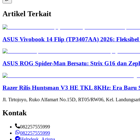
Artikel Terkait
ASUS Vivobook 14 Flip (TP3407AA) 2026: Fleksibel
ASUS ROG Spider-Man Bersatu: Strix G16 dan Zep
Razer Rilis Huntsman V3 HE TKL 8KHz: Era Baru S
Jl. Tirtojoyo, Ruko Alfamart No.15D, RT05/RW06, Kel. Landungsari
Kontak
082257555999
082257555999
Helpdesk_Arjuna