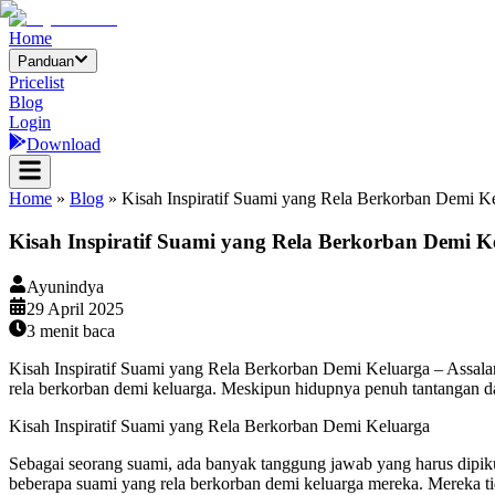
Home
Panduan
Pricelist
Blog
Login
Download
Home
»
Blog
»
Kisah Inspiratif Suami yang Rela Berkorban Demi K
Kisah Inspiratif Suami yang Rela Berkorban Demi K
Ayunindya
29 April 2025
3
menit baca
Kisah Inspiratif Suami yang Rela Berkorban Demi Keluarga – Assalamu
rela berkorban demi keluarga. Meskipun hidupnya penuh tantangan dan
Kisah Inspiratif Suami yang Rela Berkorban Demi Keluarga
Sebagai seorang suami, ada banyak tanggung jawab yang harus dipiku
beberapa suami yang rela berkorban demi keluarga mereka. Mereka tida