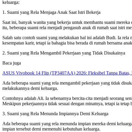
keluarga:
1. Suami yang Rela Menjaga Anak Saat Istri Bekerja
Saat ini, banyak wanita yang bekerja untuk membantu suami mereka
itu, beberapa suami rela menjadi pengasuh anak di rumah saat istri me
Salah satu contoh suami yang melakukan hal ini adalah Budi. Ia rel
kesempatan karir, tetapi ia bahagia bisa berada di rumah bersama anak 
2. Suami yang Rela Mengambil Pekerjaan yang Tidak Disukainya
Baca juga
ASUS Vivobook 14 Flip (TP3407AA) 2026: Fleksibel Tanpa Batas, 
Ada beberapa suami yang rela mengambil pekerjaan yang tidak disuka
melakukannya demi keluarga.
Contohnya adalah Ali. Ia sebenarnya bercita-cita menjadi seorang sen
Meskipun pekerjaannya tidak sesuai dengan minatnya, tetapi ia tet
3. Suami yang Rela Menunda Impiannya Demi Keluarga
Ada beberapa suami yang rela menunda impian mereka demi keluar
impian tersebut demi memenuhi kebutuhan keluarga.