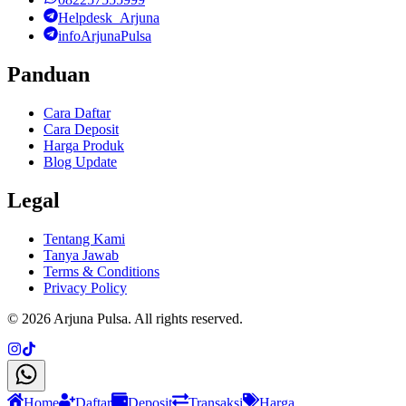
Helpdesk_Arjuna
infoArjunaPulsa
Panduan
Cara Daftar
Cara Deposit
Harga Produk
Blog Update
Legal
Tentang Kami
Tanya Jawab
Terms & Conditions
Privacy Policy
©
2026
Arjuna Pulsa
. All rights reserved.
Home
Daftar
Deposit
Transaksi
Harga