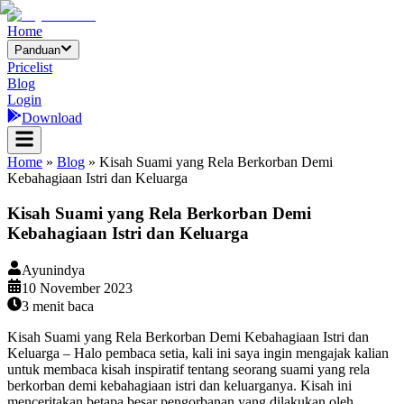
Home
Panduan
Pricelist
Blog
Login
Download
Home
»
Blog
»
Kisah Suami yang Rela Berkorban Demi
Kebahagiaan Istri dan Keluarga
Kisah Suami yang Rela Berkorban Demi
Kebahagiaan Istri dan Keluarga
Ayunindya
10 November 2023
3
menit baca
Kisah Suami yang Rela Berkorban Demi Kebahagiaan Istri dan
Keluarga – Halo pembaca setia, kali ini saya ingin mengajak kalian
untuk membaca kisah inspiratif tentang seorang suami yang rela
berkorban demi kebahagiaan istri dan keluarganya. Kisah ini
menceritakan betapa besar pengorbanan yang dilakukan oleh