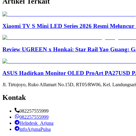
Artikel Terkait
Xiaomi TV S Mini LED Series 2026 Resmi Meluncur d
Review UGREEN x Honkai: Star Rail Yao Guang: Ga
ASUS Hadirkan Monitor OLED ProArt PA27USD PA3
Jl. Tirtojoyo, Ruko Alfamart No.15D, RT05/RW06, Kel. Landungsari
Kontak
082257555999
082257555999
Helpdesk_Arjuna
infoArjunaPulsa