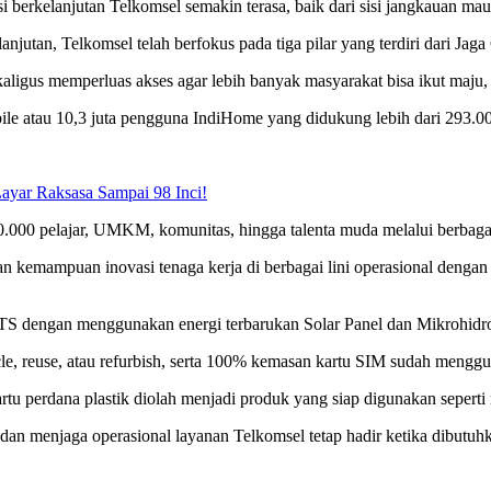
si berkelanjutan Telkomsel semakin terasa, baik dari sisi jangkauan 
utan, Telkomsel telah berfokus pada tiga pilar yang terdiri dari Jaga
aligus memperluas akses agar lebih banyak masyarakat bisa ikut maju, 
e atau 10,3 juta pengguna IndiHome yang didukung lebih dari 293.000 
ayar Raksasa Sampai 98 Inci!
000 pelajar, UMKM, komunitas, hingga talenta muda melalui berbagai p
kemampuan inovasi tenaga kerja di berbagai lini operasional dengan p
S dengan menggunakan energi terbarukan Solar Panel dan Mikrohidr
le, reuse, atau refurbish, serta 100% kemasan kartu SIM sudah menggun
rtu perdana plastik diolah menjadi produk yang siap digunakan seper
dan menjaga operasional layanan Telkomsel tetap hadir ketika dibutuh