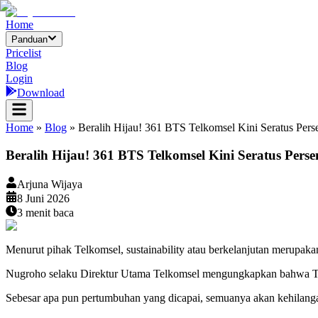
Home
Panduan
Pricelist
Blog
Login
Download
Home
»
Blog
»
Beralih Hijau! 361 BTS Telkomsel Kini Seratus Pers
Beralih Hijau! 361 BTS Telkomsel Kini Seratus Pers
Arjuna Wijaya
8 Juni 2026
3
menit baca
Menurut pihak Telkomsel, sustainability atau berkelanjutan merupa
Nugroho selaku Direktur Utama Telkomsel mengungkapkan bahwa Telk
Sebesar apa pun pertumbuhan yang dicapai, semuanya akan kehilangan