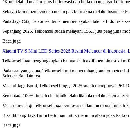
“Kami telah dan akan terus berinovasi dan berkembang agar kontribu
Sebagai komitmen penciptaan dampak bermakna melalui bisnis berkelanj
Pada Jaga Cita, Telkomsel terus memberdayakan talenta Indonesia sek
Sepanjang 2025, Telkomsel sudah melayani 156,1 juta pengguna mobil
Baca juga
Xiaomi TV S Mini LED Series 2026 Resmi Meluncur di Indonesia, L
Telkomsel juga mengungkapkan bahwa telah aktif membina sekitar 90.
Pada saat yang sama, Telkomsel turut mengembangkan kompetensi dan 
Science, dan lainnya.
Melalui Jaga Bumi, Telkomsel hingga 2025 sudah mempunyai 361 BT
Sementara 100% limbah elektronik telah dikelola melalui skema recyc
Menariknya lagi Telkomsel juga berinovasi dalam membuat limbah ka
Bisa dibilang Jaga Bumi bertujuan untuk meminimalkan jejak karbon 
Baca juga