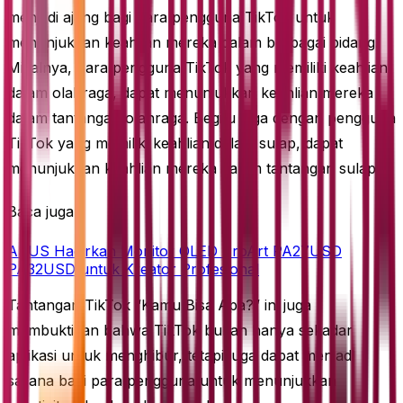
menjadi ajang bagi para pengguna TikTok untuk
menunjukkan keahlian mereka dalam berbagai bidang.
Misalnya, para pengguna TikTok yang memiliki keahlian
dalam olahraga, dapat menunjukkan keahlian mereka
dalam tantangan olahraga. Begitu juga dengan pengguna
TikTok yang memiliki keahlian dalam sulap, dapat
menunjukkan keahlian mereka dalam tantangan sulap.
Baca juga
ASUS Hadirkan Monitor OLED ProArt PA27USD
PA32USD untuk Kreator Profesional
Tantangan TikTok “Kamu Bisa Apa?” ini juga
membuktikan bahwa TikTok bukan hanya sekadar
aplikasi untuk menghibur, tetapi juga dapat menjadi
sarana bagi para pengguna untuk menunjukkan