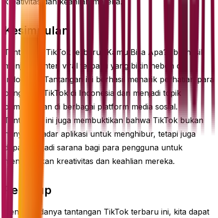
kreativitas dan keahlian mereka.
Kesimpulan
Tantangan TikTok terbaru “Kamu Bisa Apa?” berhasil
menjadi konten viral terbaru yang bikin heboh di
Indonesia. Tantangan ini berhasil menarik perhatian para
pengguna TikTok di Indonesia dan menjadi topik
pembicaraan di berbagai platform media sosial.
Tantangan ini juga membuktikan bahwa TikTok bukan
hanya sekadar aplikasi untuk menghibur, tetapi juga
dapat menjadi sarana bagi para pengguna untuk
menunjukkan kreativitas dan keahlian mereka.
Penutup
Dengan adanya tantangan TikTok terbaru ini, kita dapat