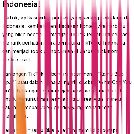
Indonesia!
TikTok, aplikasi video pendek yang sedang naik daun di
Indonesia, kembali menghadirkan konten viral terbaru
yang bikin heboh. Tantangan TikTok terbaru ini berhasil
menarik perhatian para pengguna TikTok di Indonesia
dan menjadi topik pembicaraan di berbagai platform
media sosial.
Tantangan TikTok terbaru ini diberi nama “Kamu Bisa
Apa?” atau dalam bahasa Inggris disebut “What Can You
Do?”. Tantangan ini mengajak para pengguna TikTok
untuk menunjukkan keahlian atau kreativitas mereka
dalam membuat video pendek yang menarik dan
menghibur.
Tantangan “Kamu Bisa Apa?” ini memiliki beberapa