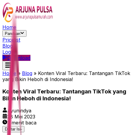
Home
Panduan
Pricelist
Blog
Login
Download
Home
»
Blog
»
Konten Viral Terbaru: Tantangan TikTok
yang Bikin Heboh di Indonesia!
Konten Viral Terbaru: Tantangan TikTok yang
Bikin Heboh di Indonesia!
Ayunindya
28 Mei 2023
3
menit baca
Daftar Isi
-