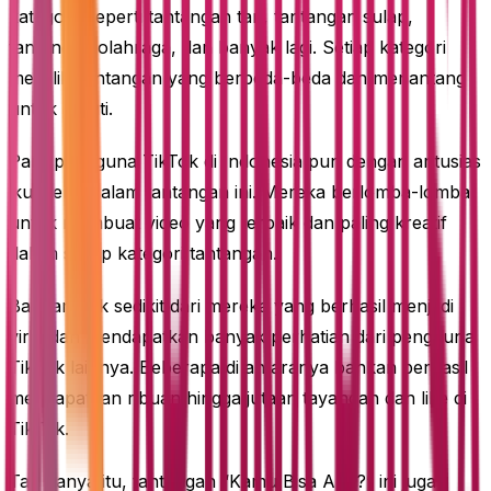
kategori, seperti tantangan tari, tantangan sulap,
tantangan olahraga, dan banyak lagi. Setiap kategori
memiliki tantangan yang berbeda-beda dan menantang
untuk diikuti.
Para pengguna TikTok di Indonesia pun dengan antusias
ikut serta dalam tantangan ini. Mereka berlomba-lomba
untuk membuat video yang terbaik dan paling kreatif
dalam setiap kategori tantangan.
Bahkan, tak sedikit dari mereka yang berhasil menjadi
viral dan mendapatkan banyak perhatian dari pengguna
TikTok lainnya. Beberapa di antaranya bahkan berhasil
mendapatkan ribuan hingga jutaan tayangan dan like di
TikTok.
Tak hanya itu, tantangan “Kamu Bisa Apa?” ini juga