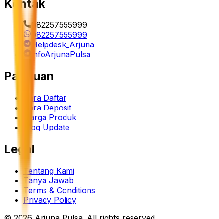
Kontak
082257555999
082257555999
Helpdesk_Arjuna
infoArjunaPulsa
Panduan
Cara Daftar
Cara Deposit
Harga Produk
Blog Update
Legal
Tentang Kami
Tanya Jawab
Terms & Conditions
Privacy Policy
©
2026
Arjuna Pulsa
. All rights reserved.