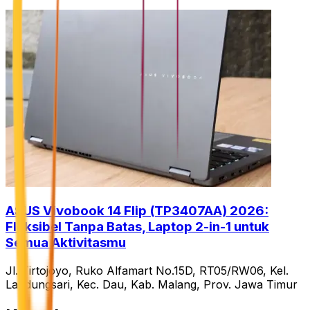
ASUS Vivobook 14 Flip (TP3407AA) 2026:
Fleksibel Tanpa Batas, Laptop 2-in-1 untuk
Semua Aktivitasmu
Jl. Tirtojoyo, Ruko Alfamart No.15D, RT05/RW06, Kel.
Landungsari, Kec. Dau, Kab. Malang, Prov. Jawa Timur