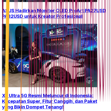
ASUS Hadirkan Monitor OLED ProArt PA27USD
PA32USD untuk Kreator Profesional
XL Ultra 5G Resmi Meluncur di Indonesia:
Kecepatan Super, Fitur Canggih, dan Paket
yang Bikin Dompet Tenang!