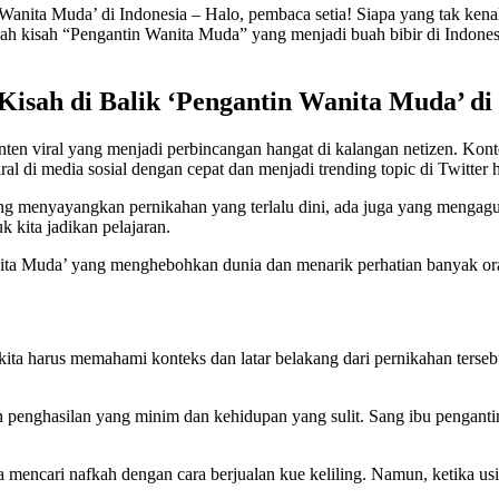
anita Muda’ di Indonesia – Halo, pembaca setia! Siapa yang tak ken
ah kisah “Pengantin Wanita Muda” yang menjadi buah bibir di Indonesi
isah di Balik ‘Pengantin Wanita Muda’ di 
nten viral yang menjadi perbincangan hangat di kalangan netizen. Kon
ral di media sosial dengan cepat dan menjadi trending topic di Twitter 
ang menyayangkan pernikahan yang terlalu dini, ada juga yang mengagu
k kita jadikan pelajaran.
Wanita Muda’ yang menghebohkan dunia dan menarik perhatian banyak or
ta harus memahami konteks dan latar belakang dari pernikahan tersebut
 penghasilan yang minim dan kehidupan yang sulit. Sang ibu pengantin
 mencari nafkah dengan cara berjualan kue keliling. Namun, ketika usi