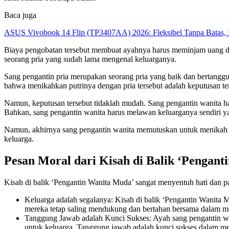
Baca juga
ASUS Vivobook 14 Flip (TP3407AA) 2026: Fleksibel Tanpa Batas, 
Biaya pengobatan tersebut membuat ayahnya harus meminjam uang dar
seorang pria yang sudah lama mengenal keluarganya.
Sang pengantin pria merupakan seorang pria yang baik dan bertangg
bahwa menikahkan putrinya dengan pria tersebut adalah keputusan ter
Namun, keputusan tersebut tidaklah mudah. Sang pengantin wanita 
Bahkan, sang pengantin wanita harus melawan keluarganya sendiri y
Namun, akhirnya sang pengantin wanita memutuskan untuk menikah de
keluarga.
Pesan Moral dari Kisah di Balik ‘Pengan
Kisah di balik ‘Pengantin Wanita Muda’ sangat menyentuh hati dan patu
Keluarga adalah segalanya: Kisah di balik ‘Pengantin Wanita 
mereka tetap saling mendukung dan bertahan bersama dalam m
Tanggung Jawab adalah Kunci Sukses: Ayah sang pengantin wa
untuk keluarga. Tanggung jawab adalah kunci sukses dalam me