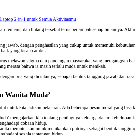
Laptop 2-in-1 untuk Semua Aktivitasmu
i rentenir, dan hutang tersebut terus bertambah setiap bulannya. Ak
ung jawab, dengan penghasilan yang cukup untuk memenuhi kebutuhan h
baik yang bisa ia ambil.
harus melawan stigma dan pandangan masyarakat yang menganggap bahwa
ang merasa bahwa ia masih terlalu muda untuk menikah.
ngan pria yang dicintainya, sebagai bentuk tanggung jawab dan rasa
tin Wanita Muda’
t untuk kita jadikan pelajaran. Ada beberapa pesan moral yang bisa kita
Muda’ mengajarkan kita tentang pentingnya keluarga dalam kehidupan 
enghadapi cobaan hidup.
nita memutuskan untuk menikahkan putrinya sebagai bentuk tanggung 
nghadapi segala tantangan hidup.