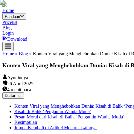
Home
Panduan
Pricelist
Blog
Login
Download
Home
»
Blog
»
Konten Viral yang Menghebohkan Dunia: Kisah di Ba
Konten Viral yang Menghebohkan Dunia: Kisah di B
Ayunindya
26 April 2025
4
menit baca
Daftar Isi
-
Konten Viral yang Menghebohkan Dunia: Kisah di Balik ‘Peng
Kisah di Balik ‘Pengantin Wanita Muda’
Pesan Moral dari Kisah di Balik ‘Pengantin Wanita Muda’
Kesimpulan
Jumpa Kembali di Artikel Menarik Lainnya