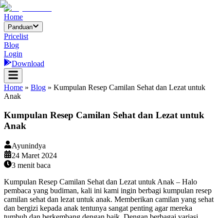
Home
Panduan
Pricelist
Blog
Login
Download
Home
»
Blog
»
Kumpulan Resep Camilan Sehat dan Lezat untuk
Anak
Kumpulan Resep Camilan Sehat dan Lezat untuk
Anak
Ayunindya
24 Maret 2024
3
menit baca
Kumpulan Resep Camilan Sehat dan Lezat untuk Anak – Halo
pembaca yang budiman, kali ini kami ingin berbagi kumpulan resep
camilan sehat dan lezat untuk anak. Memberikan camilan yang sehat
dan bergizi kepada anak tentunya sangat penting agar mereka
tumbuh dan berkembang dengan baik. Dengan berbagai variasi