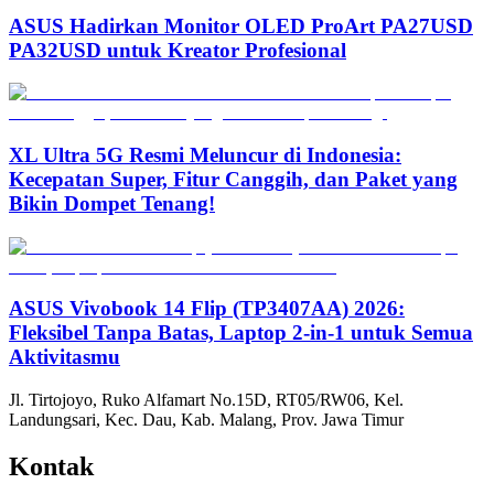
ASUS Hadirkan Monitor OLED ProArt PA27USD
PA32USD untuk Kreator Profesional
XL Ultra 5G Resmi Meluncur di Indonesia:
Kecepatan Super, Fitur Canggih, dan Paket yang
Bikin Dompet Tenang!
ASUS Vivobook 14 Flip (TP3407AA) 2026:
Fleksibel Tanpa Batas, Laptop 2-in-1 untuk Semua
Aktivitasmu
Jl. Tirtojoyo, Ruko Alfamart No.15D, RT05/RW06, Kel.
Landungsari, Kec. Dau, Kab. Malang, Prov. Jawa Timur
Kontak