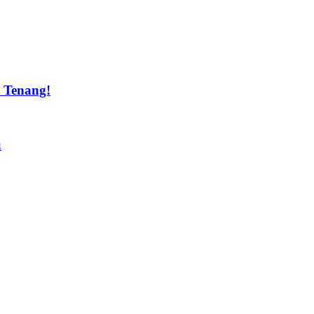
t Tenang!
u