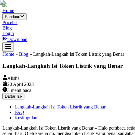
Home
Panduan
Pricelist
Blog
Login
Download
Home
»
Blog
»
Langkah-Langkah Isi Token Listrik yang Benar
Langkah-Langkah Isi Token Listrik yang Benar
Alisha
20 April 2023
3
menit baca
Daftar Isi
-
Langkah-Langkah Isi Token Listrik yang Benar
FAQ
Kesimpulan
Langkah-Langkah Isi Token Listrik yang Benar – Halo pembaca setia! K
sehari-hari. Oleh karena itu, mengisi token listrik yang benar sanga