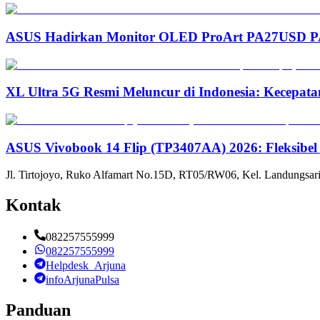
ASUS Hadirkan Monitor OLED ProArt PA27USD PA3
XL Ultra 5G Resmi Meluncur di Indonesia: Kecepata
ASUS Vivobook 14 Flip (TP3407AA) 2026: Fleksibel
Jl. Tirtojoyo, Ruko Alfamart No.15D, RT05/RW06, Kel. Landungsari
Kontak
082257555999
082257555999
Helpdesk_Arjuna
infoArjunaPulsa
Panduan